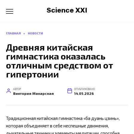
Перейти
Science XXI
к
содержанию
ГЛАВНАЯ
»
НОВОСТИ
Древняя китайская
гимнастика оказалась
отличным средством от
гипертонии
АВТОР
ОПУБЛИКОВАНО
Виктория Макарская
14.05.2026
Традиционная китайская гимнастика «ба дуань цзинь»,
которая объединяет в себе неспешные движения,
дыхательные техники и элементы медитации, способна