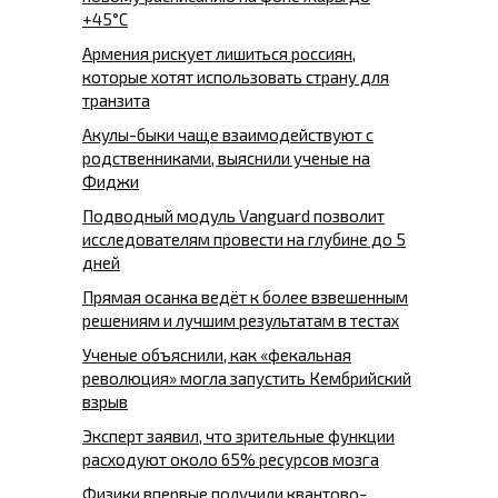
+45°C
Армения рискует лишиться россиян,
которые хотят использовать страну для
транзита
Акулы-быки чаще взаимодействуют с
родственниками, выяснили ученые на
Фиджи
Подводный модуль Vanguard позволит
исследователям провести на глубине до 5
дней
Прямая осанка ведёт к более взвешенным
решениям и лучшим результатам в тестах
Ученые объяснили, как «фекальная
революция» могла запустить Кембрийский
взрыв
Эксперт заявил, что зрительные функции
расходуют около 65% ресурсов мозга
Физики впервые получили квантово-