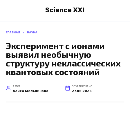
Перейти
Science XXI
к
содержанию
ГЛАВНАЯ
»
НАУКА
Эксперимент с ионами
выявил необычную
структуру неклассических
квантовых состояний
АВТОР
ОПУБЛИКОВАНО
Алиса Мельникова
27.06.2026