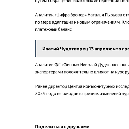
путем сокращения валютных интервенций Цент
Аналитик «Цифра брокер» Наталья Пырьева отм
по мере адаптации к новым ограничениям. Кл
платежный баланс.
Ипатий Чудотворец 13 апреля: что г
Аналитик ФГ «Финам» Николай Дудченко заяв
экспортерами положительно влияют на курс ру
Ранее директор Центра конъюнктурных исслед
2024 года не ожидается резких изменений кур
Поделиться с друзьями