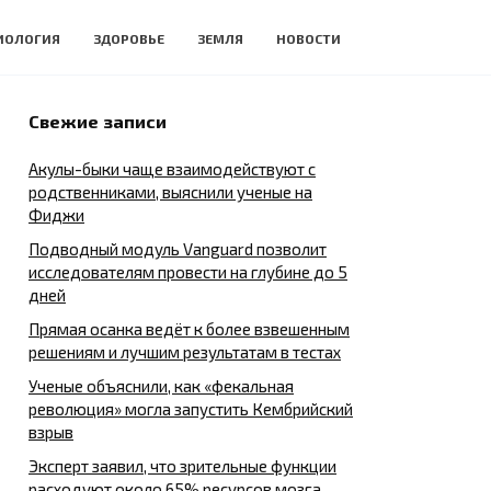
ИОЛОГИЯ
ЗДОРОВЬЕ
ЗЕМЛЯ
НОВОСТИ
Свежие записи
Акулы-быки чаще взаимодействуют с
родственниками, выяснили ученые на
Фиджи
Подводный модуль Vanguard позволит
исследователям провести на глубине до 5
дней
Прямая осанка ведёт к более взвешенным
решениям и лучшим результатам в тестах
Ученые объяснили, как «фекальная
революция» могла запустить Кембрийский
взрыв
Эксперт заявил, что зрительные функции
расходуют около 65% ресурсов мозга