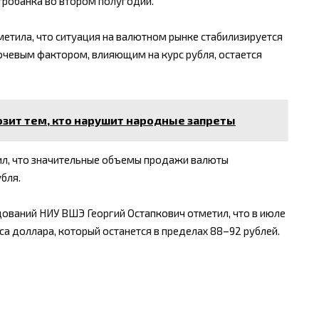
робанка во втором полугодии.
етила, что ситуация на валютном рынке стабилизируется
ючевым фактором, влияющим на курс рубля, остается
розит тем, кто нарушит народные запреты
ил, что значительные объемы продажи валюты
бля.
ований НИУ ВШЭ Георгий Остапкович отметил, что в июле
са доллара, который останется в пределах 88–92 рублей.