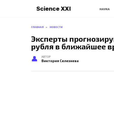
Перейти
Science XXI
к
НАУКА
содержанию
ГЛАВНАЯ
»
НОВОСТИ
Эксперты прогнозиру
рубля в ближайшее 
АВТОР
Виктория Селезнева