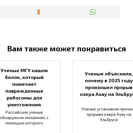
Вам также может понравиться
Ученые МГУ нашли
Ученые объяснили,
белок, который
почему в 2025 году
помечает
произошел прорыв
поврежденные
озера Азау на Эльбру
рибосомы для
уничтожения
Ученые установили причи
Российские ученые
прорыва озера Азау на
обнаружили механизм, с
Эльбрусе
помощью которого