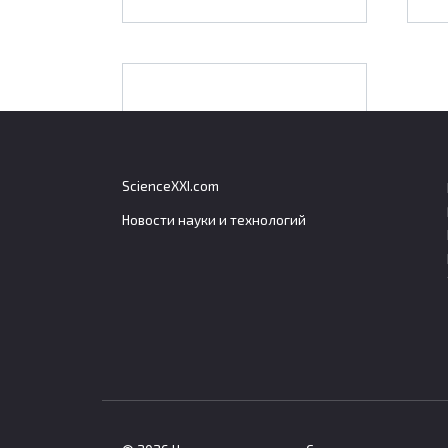
В центре «Вектор»
началось изучение
нового ингаляционного
ScienceXXI.com
способа борьбы с COVID
Новости науки и технологий
Алба
Грец
Ученые Государственного
тури
научного центра вирусологии
Евро
Турис
Албан