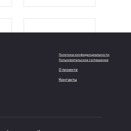
Должникам грозит
т
отключение света при
тия
двухмесячной
задолженности за
Политика конфиденциальности
Пользовательское соглашение
услуги ЖКХ
О проекте
Контакты
их
Отключение света, газа или
тей
горячей воды за долги по