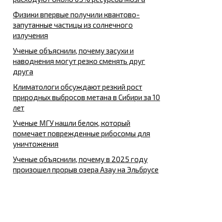
Физики впервые получили квантово-
запутанные частицы из солнечного
излучения
Ученые объяснили, почему засухи и
наводнения могут резко сменять друг
друга
Климатологи обсуждают резкий рост
природных выбросов метана в Сибири за 10
лет
Ученые МГУ нашли белок, который
помечает поврежденные рибосомы для
уничтожения
Ученые объяснили, почему в 2025 году
произошел прорыв озера Азау на Эльбрусе