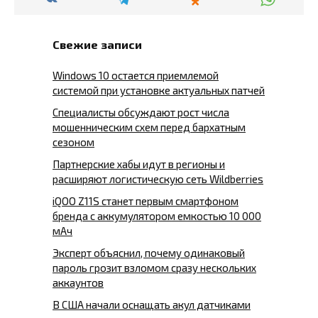
Свежие записи
Windows 10 остается приемлемой
системой при установке актуальных патчей
Специалисты обсуждают рост числа
мошенническим схем перед бархатным
сезоном
Партнерские хабы идут в регионы и
расширяют логистическую сеть Wildberries
iQOO Z11S станет первым смартфоном
бренда с аккумулятором емкостью 10 000
мАч
Эксперт объяснил, почему одинаковый
пароль грозит взломом сразу нескольких
аккаунтов
В США начали оснащать акул датчиками