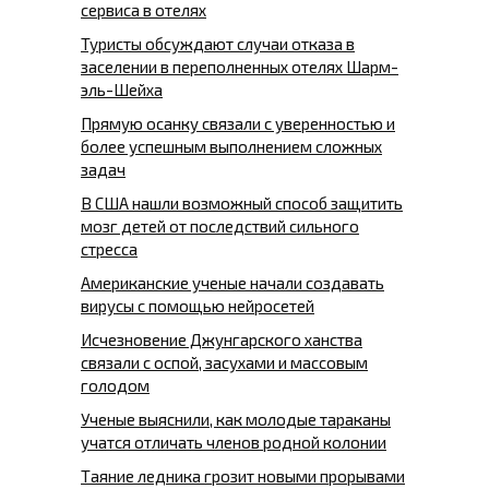
сервиса в отелях
Туристы обсуждают случаи отказа в
заселении в переполненных отелях Шарм-
эль-Шейха
Прямую осанку связали с уверенностью и
более успешным выполнением сложных
задач
В США нашли возможный способ защитить
мозг детей от последствий сильного
стресса
Американские ученые начали создавать
вирусы с помощью нейросетей
Исчезновение Джунгарского ханства
связали с оспой, засухами и массовым
голодом
Ученые выяснили, как молодые тараканы
учатся отличать членов родной колонии
Таяние ледника грозит новыми прорывами