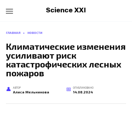
Перейти
Science XXI
к
содержанию
ГЛАВНАЯ
»
НОВОСТИ
Климатические изменения
усиливают риск
катастрофических лесных
пожаров
АВТОР
ОПУБЛИКОВАНО
Алиса Мельникова
14.08.2024