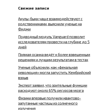
Свежие записи
Акулы-быки чаще взаимодействуют с
родственниками, выяснили ученые на
Фиджи
Подводный модуль Vanguard позволит
исследователям провести на глубине до 5
дней
Прямая осанка ведёт к более взвешенным
решениям и лучшим результатам в тестах
Ученые объяснили, как «фекальная
революция» могла запустить Кембрийский
взрыв
Эксперт заявил, что зрительные функции
расходуют около 65% ресурсов мозга
Физики впервые получили квантово-
запутанные частицы из солнечного
излучения