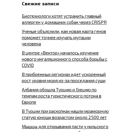
Свежие записи
Биотехнологи хотят устранить главный
аллерген у домашних собак через CRISPR
Ученые объяснили, как новая карта генов
поможет точнее изучать мутации
человека
В центре «Вектор» началось изучение
нового ингаляционного способа борьбы с
COVID
В прибрежных регионах идет ускоренный
рост уровня моря из-за проседания суши
Албания обошла Турцию и Грецию по
темпам роста туристического потока в
Европе
В Турции при раскопках нашли мраморную
статую юноши возрастом около 2500 лет
Мышцы для открывания пасти у нильского