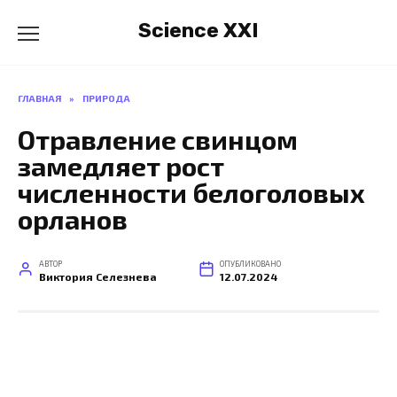
Перейти
Science XXI
к
содержанию
ГЛАВНАЯ
»
ПРИРОДА
Отравление свинцом
замедляет рост
численности белоголовых
орланов
АВТОР
ОПУБЛИКОВАНО
Виктория Селезнева
12.07.2024