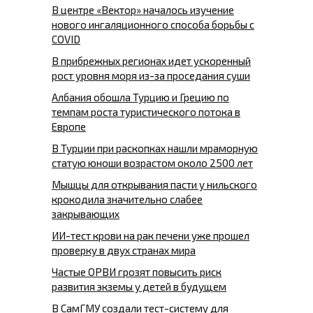
В центре «Вектор» началось изучение
нового ингаляционного способа борьбы с
COVID
В прибрежных регионах идет ускоренный
рост уровня моря из-за проседания суши
Албания обошла Турцию и Грецию по
темпам роста туристического потока в
Европе
В Турции при раскопках нашли мраморную
статую юноши возрастом около 2500 лет
Мышцы для открывания пасти у нильского
крокодила значительно слабее
закрывающих
ИИ-тест крови на рак печени уже прошел
проверку в двух странах мира
Частые ОРВИ грозят повысить риск
развития экземы у детей в будущем
В СамГМУ создали тест-систему для