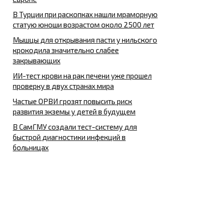
В Турции при раскопках нашли мраморную
статую юноши возрастом около 2500 лет
Мышцы для открывания пасти у нильского
крокодила значительно слабее
закрывающих
ИИ-тест крови на рак печени уже прошел
проверку в двух странах мира
Частые ОРВИ грозят повысить риск
развития экземы у детей в будущем
В СамГМУ создали тест-систему для
быстрой диагностики инфекций в
больницах