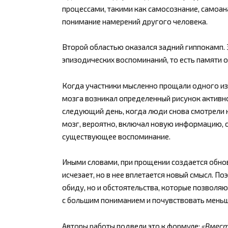
процессами, такими как самосознание, самоан
понимание намерений другого человека.
Второй областью оказался задний гиппокамп. 
эпизодических воспоминаний, то есть памяти 
Когда участники мысленно прощали одного из т
мозга возникал определенный рисунок активно
следующий день, когда люди снова смотрели н
мозг, вероятно, включал новую информацию,
существующее воспоминание.
Иными словами, при прощении создается обнов
исчезает, но в нее вплетается новый смысл. П
обиду, но и обстоятельства, которые позволяю
с большим пониманием и почувствовать меньш
Авторы работы подвели это к формуле:
«Вмест