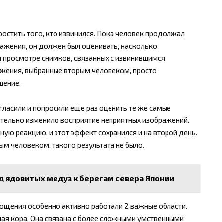
остить того, кто извинился. Пока человек продолжал
ражения, он должен был оценивать, насколько
 просмотре снимков, связанных с извинившимся
ражения, выбранные вторым человеком, просто
шение.
гласили и попросили еще раз оценить те же самые
ительно изменило восприятие неприятных изображений.
ую реакцию, и этот эффект сохранился и на второй день.
ым человеком, такого результата не было.
д ядовитых медуз к берегам севера Японии
рощения особенно активно работали 2 важные области.
ая кора. Она связана с более сложными умственными