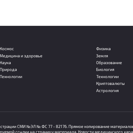
Космос
Физика
Медицина и здоровье
Земля
Наука
Образование
ийские учёные нашли
Кольский научный цент
Природа
Биология
гоэффективный способ
опроверг данные об
Технологии
Технологии
чать топливо из угля
открытии нового минер
Криптовалюты
йские ученые предложили
Кольский научный центр РАН
Астрология
 энергоэффективный
опроверг сообщения об откры
гистрации СМИ №ЭЛ № ФС 77 - 82176. Прямое копирование материало
руемой ссылки на страницу материала. Новости медицинского хара