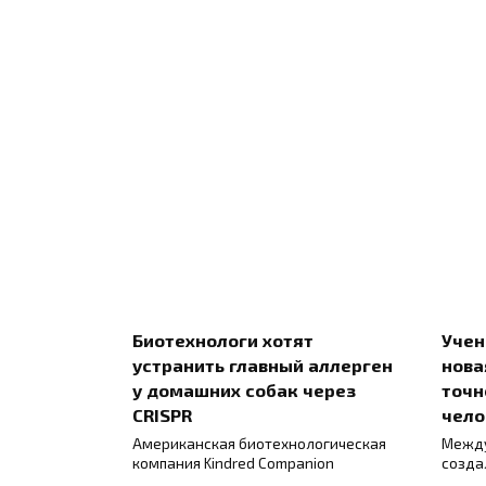
Биотехнологи хотят
Учен
устранить главный аллерген
нова
у домашних собак через
точн
CRISPR
чело
Американская биотехнологическая
Между
компания Kindred Companion
созда