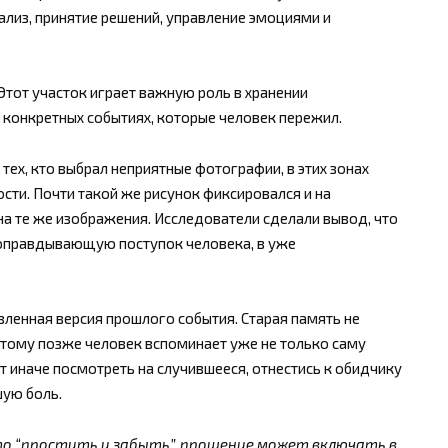
ализ, принятие решений, управление эмоциями и
Этот участок играет важную роль в хранении
о конкретных событиях, которые человек пережил.
ех, кто выбрал неприятные фотографии, в этих зонах
сти. Почти такой же рисунок фиксировался и на
а те же изображения. Исследователи сделали вывод, что
 оправдывающую поступок человека, в уже
ленная версия прошлого события. Старая память не
оэтому позже человек вспоминает уже не только саму
т иначе посмотреть на случившееся, отнестись к обидчику
ую боль.
о “простить и забыть”, прощение может включать в