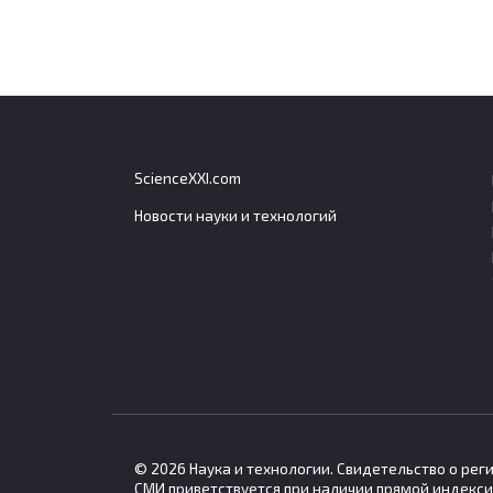
ScienceXXI.com
Новости науки и технологий
Мышцы для открывания
Росс
пасти у нильского
энер
крокодила значительно
полу
слабее закрывающих
Росси
более
Сила укуса нильского крокодила
достигает примерно 260
© 2026 Наука и технологии. Свидетельство о ре
СМИ приветствуется при наличии прямой индекси