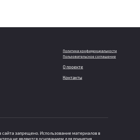
Политика конфиденциальности
Пользовательское соглашение
О проекте
р РАН
Глобальное потепление идет
Контакты
быстрее после середины
ала
2010-х годов
Темпы глобального потепления за
тии
последнее десятилетие
в сайта запрещено. Использование материалов в
ктера не являются основанием для принятия