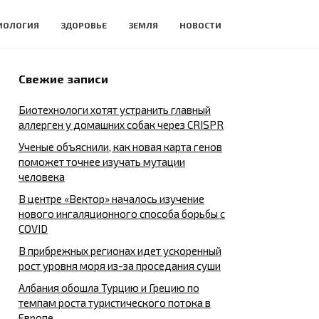
ИОЛОГИЯ
ЗДОРОВЬЕ
ЗЕМЛЯ
НОВОСТИ
Свежие записи
Биотехнологи хотят устранить главный
аллерген у домашних собак через CRISPR
Ученые объяснили, как новая карта генов
поможет точнее изучать мутации
человека
В центре «Вектор» началось изучение
нового ингаляционного способа борьбы с
COVID
В прибрежных регионах идет ускоренный
рост уровня моря из-за проседания суши
Албания обошла Турцию и Грецию по
темпам роста туристического потока в
Европе