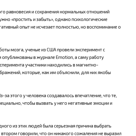
го равновесия и сохранения нормальных отношений
ужно «простить и забыть», однако психологические
ативный опыт не исчезает полностью, но воспоминание о
аботы мозга, ученые из США провели эксперимент с
и опубликованы в журнале Emotion, а саму работу
ксперимента участники находились в магнитно-
ражений, которые, как им объяснили, для них якобы
-за этого у человека создавалось впечатление, что те,
пециально, чтобы вызвать у него негативные эмоции и
дного из этих людей была серьезная причина выбрать
 О втором говорили, что он никакого сожаления не выразил