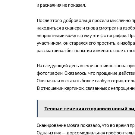
и раскаяния не показал.
После этого добровольца просили мысленно пр
находиться в сканере и снова смотрел на изоб
неприятными кажутся ему эти фотографии. При
участником, он старался его простить, а изоб
рассматривал без попытки изменить свое отно
На следующий день всех участников снова при
фотографии. Оказалось, что прощение действ
Они начали вызывать более слабую отрицательн
В отношении картинок, связанных с непрощенн
Теплые течения отправили новый ви
Сканирование мозга показало, что во время п
Одна из них — дорсомедиальная префронтальн