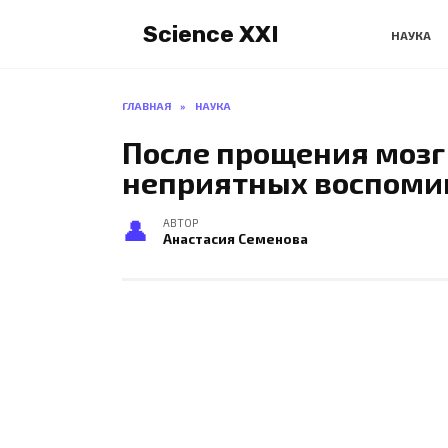
Перейти
Science XXI
к
НАУКА
содержанию
ГЛАВНАЯ
»
НАУКА
После прощения мозг
неприятных воспоми
АВТОР
Анастасия Семенова