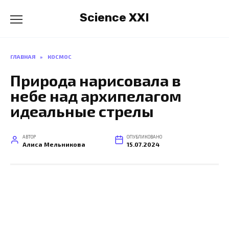
Перейти
Science XXI
к
содержанию
ГЛАВНАЯ
»
КОСМОС
Природа нарисовала в
небе над архипелагом
идеальные стрелы
АВТОР
ОПУБЛИКОВАНО
Алиса Мельникова
15.07.2024