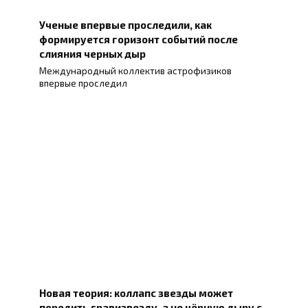
Ученые впервые проследили, как
формируется горизонт событий после
слияния черных дыр
Международный коллектив астрофизиков
впервые проследил
Новая теория: коллапс звезды может
породить гравизвезду, а не чёрную дыру с