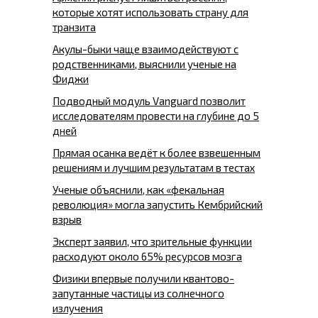
которые хотят использовать страну для
транзита
Акулы-быки чаще взаимодействуют с
родственниками, выяснили ученые на
Фиджи
Подводный модуль Vanguard позволит
исследователям провести на глубине до 5
дней
Прямая осанка ведёт к более взвешенным
решениям и лучшим результатам в тестах
Ученые объяснили, как «фекальная
революция» могла запустить Кембрийский
взрыв
Эксперт заявил, что зрительные функции
расходуют около 65% ресурсов мозга
Физики впервые получили квантово-
запутанные частицы из солнечного
излучения