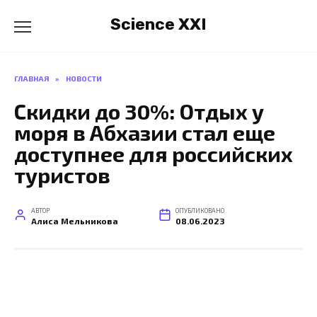
Перейти
Science XXI
к
содержанию
ГЛАВНАЯ
»
НОВОСТИ
Скидки до 30%: Отдых у
моря в Абхазии стал еще
доступнее для российских
туристов
АВТОР
ОПУБЛИКОВАНО
Алиса Мельникова
08.06.2023