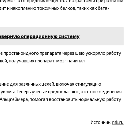
ку мозга от вредных веществ. С возрастом и при развитии
ит к накоплению токсичных белков, таких как бета-
ерверную операционную систему
ие простаноидного препарата через шею ускоряло работу
й, получавших препарат, мозг начинал
ине для различных целей, включая стимуляцию
укомы. Теперь ученые предполагают, что эти соединения
ю Альцгеймера, помогая восстановить нормальную работу
Источник:
mk.ru