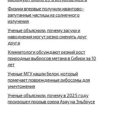
Физики впервые получили квантово-
запутанные частицы из солнечного
излучения
Ученые объяснили, почему засухи и
наводнения могут резко сменять друг
друга
Климатологи обсуждают резкий рост
природных выбросов метана в Сибири за 10
лет
Ученые МГУ нашли белок, который
помечает поврежденные рибосомы для
уничтожения
Ученые объяснили, почему в 2025 году
произошел прорыв озера Азау на Эльбрусе