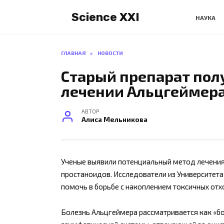
Перейти
Science XXI
к
НАУКА
содержанию
ГЛАВНАЯ
»
НОВОСТИ
Старый препарат пол
лечении Альцгеймер
АВТОР
Алиса Мельникова
Ученые выявили потенциальный метод лечения
простаноидов. Исследователи из Университета
помочь в борьбе с накоплением токсичных отх
Болезнь Альцгеймера рассматривается как «бо