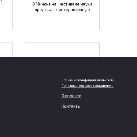
В Минске на Фестивале науки
представят интерактивную
Должникам грозит
т
отключение света при
тия
двухмесячной
задолженности за
Политика конфиденциальности
Пользовательское соглашение
услуги ЖКХ
О проекте
Контакты
их
Отключение света, газа или
тей
горячей воды за долги по