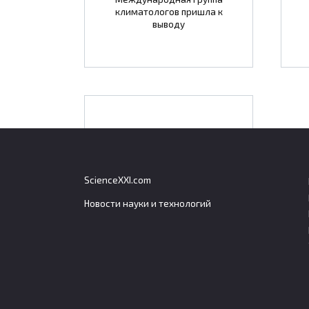
климатологов пришла к
выводу
В центре «Вектор»
началось изучение
нового ингаляционного
ScienceXXI.com
способа борьбы с COVID
Новости науки и технологий
Алба
Грец
Ученые Государственного
тури
научного центра вирусологии
Евро
Турис
Албан