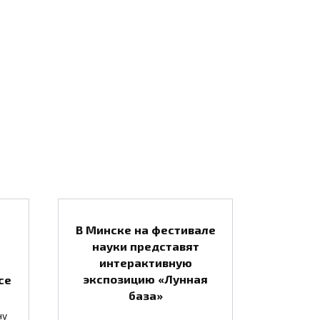
В Минске на фестивале
науки представят
интерактивную
экспозицию «Лунная
се
база»
ну