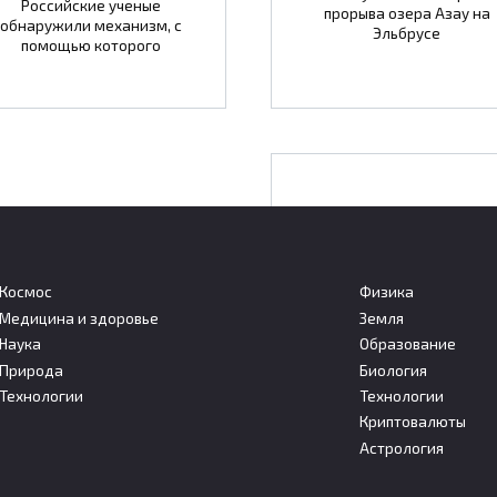
Российские ученые
прорыва озера Азау на
обнаружили механизм, с
Эльбрусе
помощью которого
Частые ОРВИ грозя
повысить риск разви
экземы у детей в
Космос
Физика
будущем
Медицина и здоровье
Земля
Наука
Образование
ния обошла Турцию и
Природа
Биология
ию по темпам роста
Количество простуд и друг
Технологии
Технологии
стического потока в
инфекций дыхательных пу
Криптовалюты
пе
Астрология
тическая популярность
ии продолжает быстро расти.