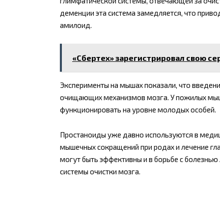
глимфатической системы, отвечающей за очист
деменции эта система замедляется, что привод
амилоид.
«Сбертех» зарегистрировал свою с
Эксперименты на мышах показали, что введен
очищающих механизмов мозга. У пожилых мыше
функционировать на уровне молодых особей.
Простаноиды уже давно используются в медиц
мышечных сокращений при родах и лечение гла
могут быть эффективны и в борьбе с болезнь
системы очистки мозга.