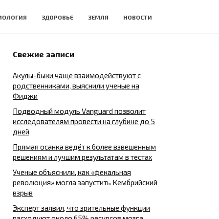
ИОЛОГИЯ
ЗДОРОВЬЕ
ЗЕМЛЯ
НОВОСТИ
Свежие записи
Акулы-быки чаще взаимодействуют с
родственниками, выяснили ученые на
Фиджи
Подводный модуль Vanguard позволит
исследователям провести на глубине до 5
дней
Прямая осанка ведёт к более взвешенным
решениям и лучшим результатам в тестах
Ученые объяснили, как «фекальная
революция» могла запустить Кембрийский
взрыв
Эксперт заявил, что зрительные функции
расходуют около 65% ресурсов мозга