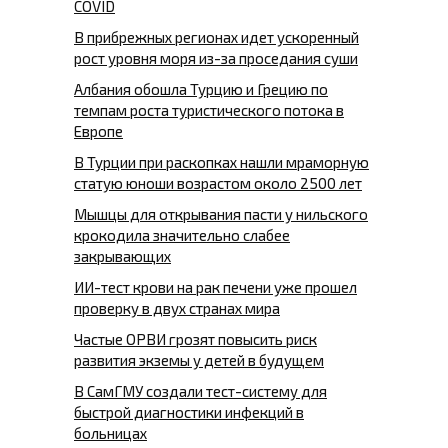
COVID
В прибрежных регионах идет ускоренный
рост уровня моря из-за проседания суши
Албания обошла Турцию и Грецию по
темпам роста туристического потока в
Европе
В Турции при раскопках нашли мраморную
статую юноши возрастом около 2500 лет
Мышцы для открывания пасти у нильского
крокодила значительно слабее
закрывающих
ИИ-тест крови на рак печени уже прошел
проверку в двух странах мира
Частые ОРВИ грозят повысить риск
развития экземы у детей в будущем
В СамГМУ создали тест-систему для
быстрой диагностики инфекций в
больницах