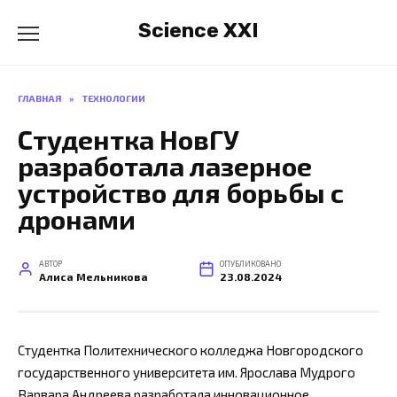
Перейти
Science XXI
к
содержанию
ГЛАВНАЯ
»
ТЕХНОЛОГИИ
Студентка НовГУ
разработала лазерное
устройство для борьбы с
дронами
АВТОР
ОПУБЛИКОВАНО
Алиса Мельникова
23.08.2024
Студентка Политехнического колледжа Новгородского
государственного университета им. Ярослава Мудрого
Варвара Андреева разработала инновационное