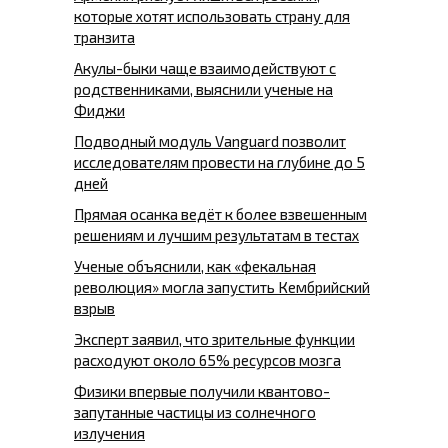
которые хотят использовать страну для
транзита
Акулы-быки чаще взаимодействуют с
родственниками, выяснили ученые на
Фиджи
Подводный модуль Vanguard позволит
исследователям провести на глубине до 5
дней
Прямая осанка ведёт к более взвешенным
решениям и лучшим результатам в тестах
Ученые объяснили, как «фекальная
революция» могла запустить Кембрийский
взрыв
Эксперт заявил, что зрительные функции
расходуют около 65% ресурсов мозга
Физики впервые получили квантово-
запутанные частицы из солнечного
излучения