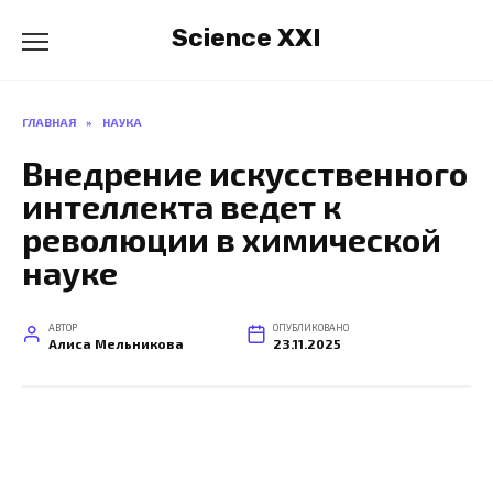
Перейти
Science XXI
к
содержанию
ГЛАВНАЯ
»
НАУКА
Внедрение искусственного
интеллекта ведет к
революции в химической
науке
АВТОР
ОПУБЛИКОВАНО
Алиса Мельникова
23.11.2025