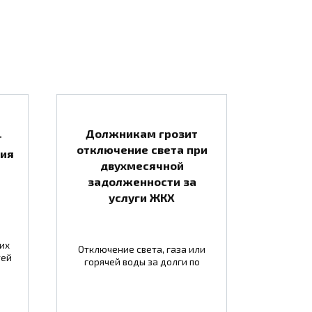
Должникам грозит
т
отключение света при
тия
двухмесячной
задолженности за
услуги ЖКХ
их
Отключение света, газа или
тей
горячей воды за долги по