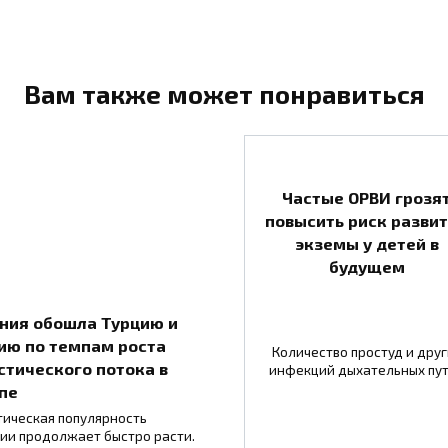
Вам также может понравиться
Частые ОРВИ грозя
повысить риск разви
экземы у детей в
будущем
ния обошла Турцию и
ию по темпам роста
Количество простуд и друг
стического потока в
инфекций дыхательных пу
пе
тическая популярность
ии продолжает быстро расти.