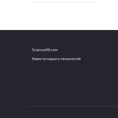
ScienceXXI.com
Новости науки и технологий
Эксперт объяснил, сколько
Тайс
пенсионных баллов даст
заче
средняя зарплата в 2026
безв
году
Таила
срок 
Средняя заработная плата в России в
2026 году позволяет