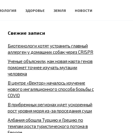
ИОЛОГИЯ
ЗДОРОВЬЕ
ЗЕМЛЯ
НОВОСТИ
Свежие записи
Биотехнологи хотят устранить главный
аллерген у домашних собак через CRISPR
Ученые объяснили, как новая карта генов
поможет точнее изучать мутации
человека
В центре «Вектор» началось изучение
нового ингаляционного способа борьбы с
COVID
В прибрежных регионах идет ускоренный
рост уровня моря из-за проседания суши
Албания обошла Турцию и Грецию по
темпам роста туристического потока в
Европе