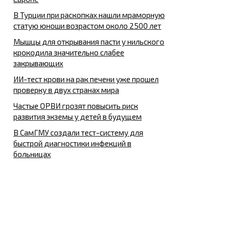
В Турции при раскопках нашли мраморную
статую юноши возрастом около 2500 лет
Мышцы для открывания пасти у нильского
крокодила значительно слабее
закрывающих
ИИ-тест крови на рак печени уже прошел
проверку в двух странах мира
Частые ОРВИ грозят повысить риск
развития экземы у детей в будущем
В СамГМУ создали тест-систему для
быстрой диагностики инфекций в
больницах