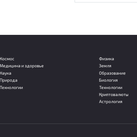
Космос
Физика
Медицина и здоровье
Земля
кие власти объяснили,
С 1 августа в России
Наука
Образование
м сократили срок
изменятся пенсии,
Природа
Биология
изового пребывания
больничные и налоговы
Технологии
Технологии
уведомления
нд возвращает 30-дневный
Криптовалюты
безвизового пребывания
С 1 августа 2026 года в России
Астрология
вступают в силу несколько