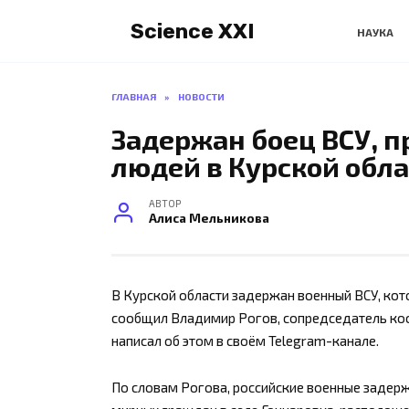
Перейти
Science XXI
к
НАУКА
содержанию
ГЛАВНАЯ
»
НОВОСТИ
Задержан боец ВСУ, 
людей в Курской обл
АВТОР
Алиса Мельникова
В Курской области задержан военный ВСУ, ко
сообщил Владимир Рогов, сопредседатель коо
написал об этом в своём Telegram-канале.
По словам Рогова, российские военные задерж