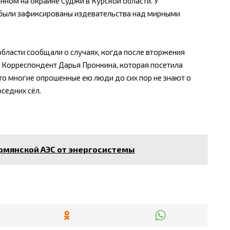
нном на окраине Суджи в Курской области. У
 были зафиксированы издевательства над мирными
бласти сообщали о случаях, когда после вторжения
 Корреспондент Дарья Пронкина, которая посетила
то многие опрошенные ею люди до сих пор не знают о
оседних сёл.
рмянской АЭС от энергосистемы