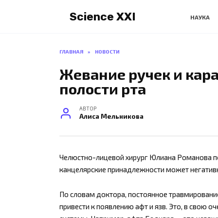
Перейти
Science XXI
к
НАУКА
содержанию
ГЛАВНАЯ
»
НОВОСТИ
Жевание ручек и кар
полости рта
АВТОР
Алиса Мельникова
Челюстно-лицевой хирург Юлиана Романова п
канцелярские принадлежности может негативно
По словам доктора, постоянное травмирование
привести к появлению афт и язв. Это, в свою