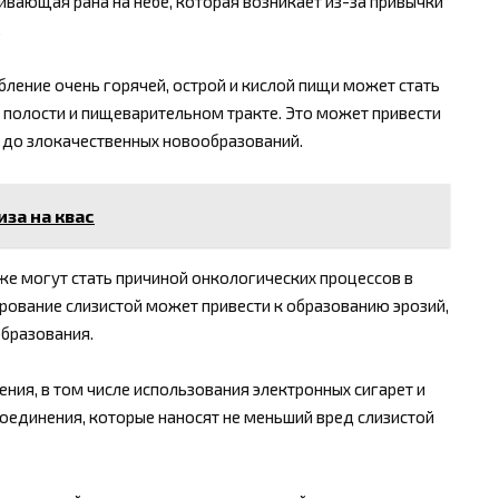
ивающая рана на небе, которая возникает из-за привычки
.
ление очень горячей, острой и кислой пищи может стать
 полости и пищеварительном тракте. Это может привести
а до злокачественных новообразований.
иза на квас
кже могут стать причиной онкологических процессов в
рование слизистой может привести к образованию эрозий,
образования.
ния, в том числе использования электронных сигарет и
соединения, которые наносят не меньший вред слизистой