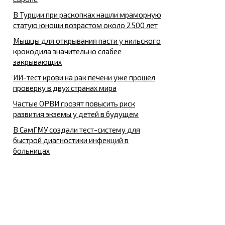
В Турции при раскопках нашли мраморную
статую юноши возрастом около 2500 лет
Мышцы для открывания пасти у нильского
крокодила значительно слабее
закрывающих
ИИ-тест крови на рак печени уже прошел
проверку в двух странах мира
Частые ОРВИ грозят повысить риск
развития экземы у детей в будущем
В СамГМУ создали тест-систему для
быстрой диагностики инфекций в
больницах