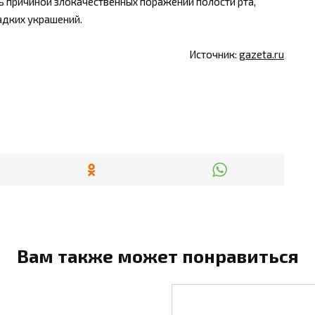
ть причиной злокачественных поражений полости рта,
адких украшений.
Источник:
gazeta.ru
Вам также может понравиться