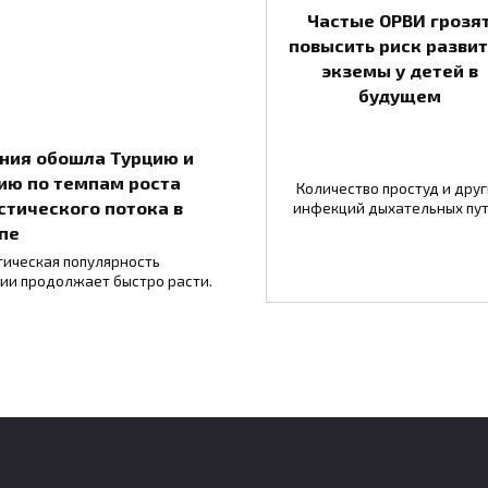
Частые ОРВИ грозя
повысить риск разви
экземы у детей в
будущем
ния обошла Турцию и
ию по темпам роста
Количество простуд и друг
стического потока в
инфекций дыхательных пу
пе
тическая популярность
ии продолжает быстро расти.