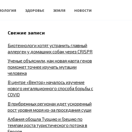
ИОЛОГИЯ
ЗДОРОВЬЕ
ЗЕМЛЯ
НОВОСТИ
Свежие записи
Биотехнологи хотят устранить главный
аллерген у домашних собак через CRISPR
Ученые объяснили, как новая карта генов
поможет точнее изучать мутации
человека
В центре «Вектор» началось изучение
нового ингаляционного способа борьбы с
COVID
В прибрежных регионах идет ускоренный
рост уровня моря из-за проседания суши
Албания обошла Турцию и Грецию по
темпам роста туристического потока в
Европе