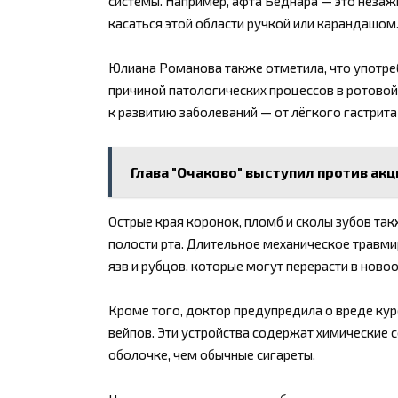
системы. Например, афта Беднара — это незаж
касаться этой области ручкой или карандашом
Юлиана Романова также отметила, что употреб
причиной патологических процессов в ротовой
к развитию заболеваний — от лёгкого гастрит
Глава "Очаково" выступил против акц
Острые края коронок, пломб и сколы зубов та
полости рта. Длительное механическое травми
язв и рубцов, которые могут перерасти в ново
Кроме того, доктор предупредила о вреде куре
вейпов. Эти устройства содержат химические 
оболочке, чем обычные сигареты.