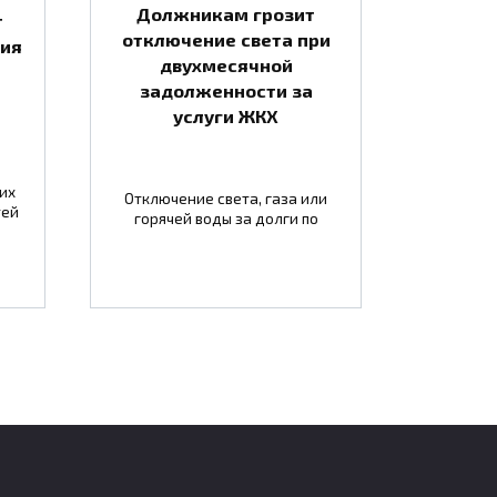
Должникам грозит
т
отключение света при
тия
двухмесячной
задолженности за
услуги ЖКХ
их
Отключение света, газа или
тей
горячей воды за долги по