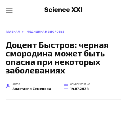
Перейти
Science XXI
к
содержанию
ГЛАВНАЯ
»
МЕДИЦИНА И ЗДОРОВЬЕ
Доцент Быстров: черная
смородина может быть
опасна при некоторых
заболеваниях
АВТОР
ОПУБЛИКОВАНО
Анастасия Семенова
14.07.2024