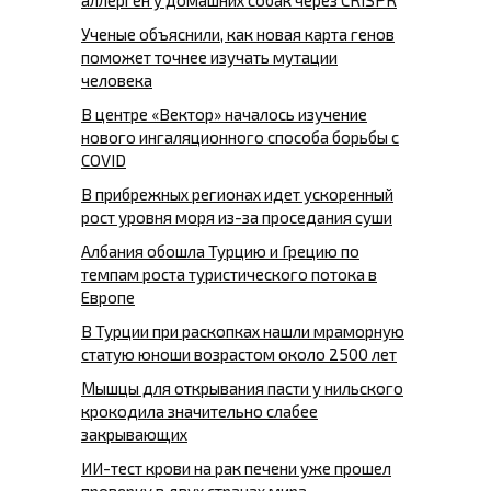
аллерген у домашних собак через CRISPR
Ученые объяснили, как новая карта генов
поможет точнее изучать мутации
человека
В центре «Вектор» началось изучение
нового ингаляционного способа борьбы с
COVID
В прибрежных регионах идет ускоренный
рост уровня моря из-за проседания суши
Албания обошла Турцию и Грецию по
темпам роста туристического потока в
Европе
В Турции при раскопках нашли мраморную
статую юноши возрастом около 2500 лет
Мышцы для открывания пасти у нильского
крокодила значительно слабее
закрывающих
ИИ-тест крови на рак печени уже прошел