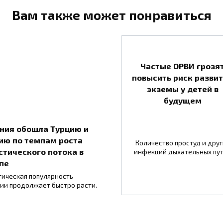
Вам также может понравиться
Частые ОРВИ грозя
повысить риск разви
экземы у детей в
будущем
ния обошла Турцию и
ию по темпам роста
Количество простуд и друг
стического потока в
инфекций дыхательных пу
пе
тическая популярность
ии продолжает быстро расти.