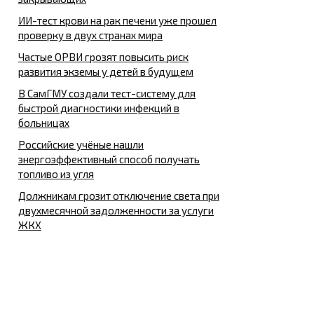
ИИ-тест крови на рак печени уже прошел
проверку в двух странах мира
Частые ОРВИ грозят повысить риск
развития экземы у детей в будущем
В СамГМУ создали тест-систему для
быстрой диагностики инфекций в
больницах
Российские учёные нашли
энергоэффективный способ получать
топливо из угля
Должникам грозит отключение света при
двухмесячной задолженности за услуги
ЖКХ