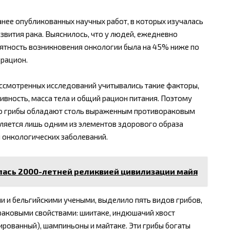
нее опубликованных научных работ, в которых изучалась
звития рака. Выяснилось, что у людей, ежедневно
оятность возникновения онкологии была на 45% ниже по
 рацион.
рассмотренных исследований учитывались такие факторы,
тивность, масса тела и общий рацион питания. Поэтому
но грибы обладают столь выраженным противораковым
ляется лишь одним из элементов здорового образа
я онкологических заболеваний.
алась 2000-летней реликвией цивилизации майя
 и бельгийскими учеными, выделило пять видов грибов,
ковыми свойствами: шиитаке, индюшачий хвост
кированный), шампиньоны и майтаке. Эти грибы богаты