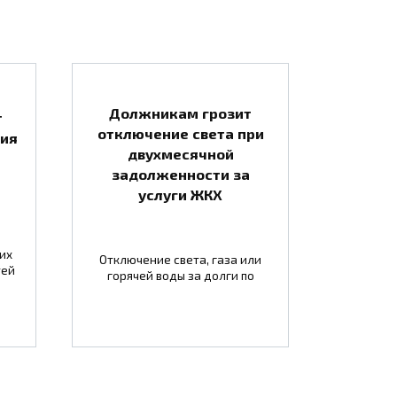
Должникам грозит
т
отключение света при
тия
двухмесячной
задолженности за
услуги ЖКХ
их
Отключение света, газа или
тей
горячей воды за долги по