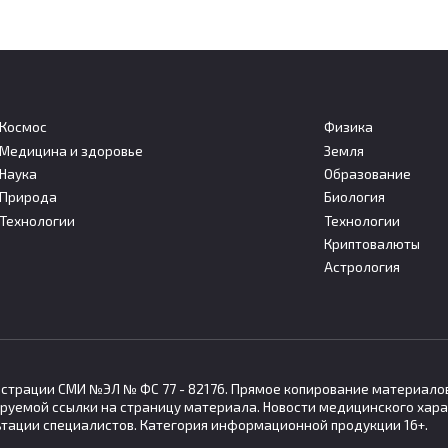
Космос
Физика
Медицина и здоровье
Земля
кие власти объяснили,
С 1 августа в России
Наука
Образование
м сократили срок
изменятся пенсии,
Природа
Биология
изового пребывания
больничные и налоговы
Технологии
Технологии
уведомления
Криптовалюты
нд возвращает 30-дневный
безвизового пребывания
С 1 августа 2026 года в России
Астрология
вступают в силу несколько
гистрации СМИ №ЭЛ № ФС 77 - 82176. Прямое копирование материало
руемой ссылки на страницу материала. Новости медицинского хара
ьтации специалистов. Категория информационной продукции 16+.