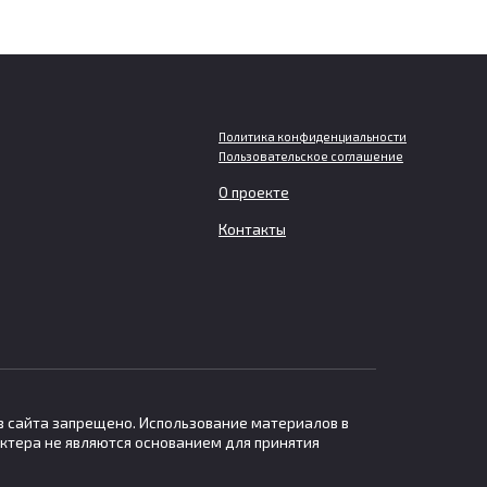
Политика конфиденциальности
Пользовательское соглашение
Египет надеется ускорить
О проекте
въезд российских туристов с
Контакты
е
помощью новых цифровых
виз
Египет начал переводить
туристические визы в электронный
формат.
в сайта запрещено. Использование материалов в
ктера не являются основанием для принятия