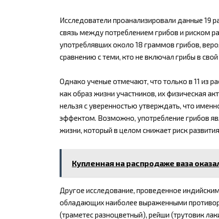
Исследователи проанализировали данные 19 ра
связь между потреблением грибов и риском ра
употреблявших около 18 граммов грибов, вер
сравнению с теми, кто не включал грибы в свой
Однако ученые отмечают, что только в 11 из 
как образ жизни участников, их физическая ак
нельзя с уверенностью утверждать, что имен
эффектом. Возможно, употребление грибов яв
жизни, который в целом снижает риск развити
Купленная на распродаже ваза оказ
Другое исследование, проведенное индийскими
обладающих наиболее выраженными противора
(траметес разноцветный), рейши (трутовик ла