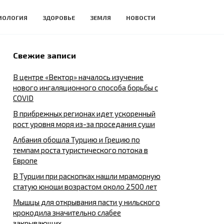
ИОЛОГИЯ
ЗДОРОВЬЕ
ЗЕМЛЯ
НОВОСТИ
Свежие записи
В центре «Вектор» началось изучение
нового ингаляционного способа борьбы с
COVID
В прибрежных регионах идет ускоренный
рост уровня моря из-за проседания суши
Албания обошла Турцию и Грецию по
темпам роста туристического потока в
Европе
В Турции при раскопках нашли мраморную
статую юноши возрастом около 2500 лет
Мышцы для открывания пасти у нильского
крокодила значительно слабее
закрывающих