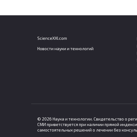
ScienceXXI.com
Новости науки и технологий
Эксперт объяснил, сколько
Тайс
пенсионных баллов даст
заче
средняя зарплата в 2026
безв
году
Таила
срок 
Средняя заработная плата в России в
2026 году позволяет
© 2026 Наука и технологии. Свидетельство о ре
СМИ приветствуется при наличии прямой индекси
самостоятельных решений о лечении без консул