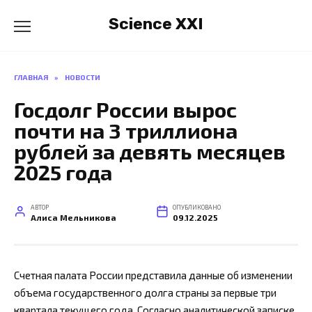
Перейти
Science XXI
к
содержанию
ГЛАВНАЯ
»
НОВОСТИ
Госдолг России вырос
почти на 3 триллиона
рублей за девять месяцев
2025 года
АВТОР
ОПУБЛИКОВАНО
Алиса Мельникова
09.12.2025
Счетная палата России представила данные об изменении
объема государственного долга страны за первые три
квартала текущего года. Согласно аналитической записке