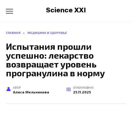
Перейти
Science XXI
к
содержанию
ГЛАВНАЯ
»
МЕДИЦИНА И ЗДОРОВЬЕ
Испытания прошли
успешно: лекарство
возвращает уровень
програнулина в норму
АВТОР
ОПУБЛИКОВАНО
Алиса Мельникова
25.11.2025