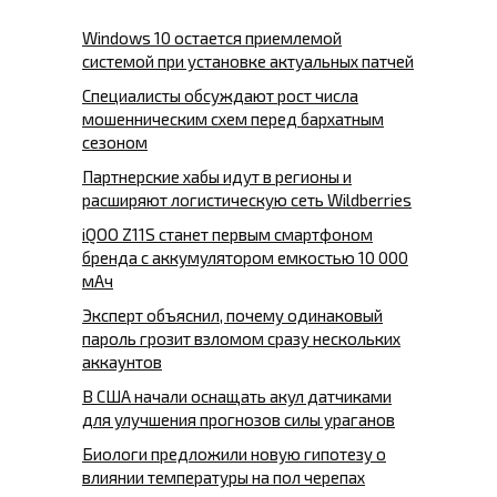
Windows 10 остается приемлемой
системой при установке актуальных патчей
Специалисты обсуждают рост числа
мошенническим схем перед бархатным
сезоном
Партнерские хабы идут в регионы и
расширяют логистическую сеть Wildberries
iQOO Z11S станет первым смартфоном
бренда с аккумулятором емкостью 10 000
мАч
Эксперт объяснил, почему одинаковый
пароль грозит взломом сразу нескольких
аккаунтов
В США начали оснащать акул датчиками
для улучшения прогнозов силы ураганов
Биологи предложили новую гипотезу о
влиянии температуры на пол черепах