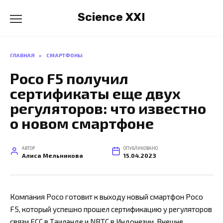
Перейти
Science XXI
к
содержанию
ГЛАВНАЯ
»
СМАРТФОНЫ
Poco F5 получил
сертификаты еще двух
регуляторов: что известно
о новом смартфоне
АВТОР
ОПУБЛИКОВАНО
Алиса Мельникова
15.04.2023
Компания Poco готовит к выходу новый смартфон Poco
F5, который успешно прошел сертификацию у регуляторов
связи FCC в Таиланде и NBTC в Индонезии. Внешне