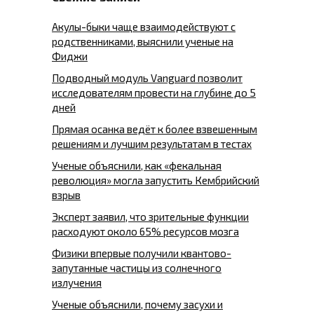
Акулы-быки чаще взаимодействуют с
родственниками, выяснили ученые на
Фиджи
Подводный модуль Vanguard позволит
исследователям провести на глубине до 5
дней
Прямая осанка ведёт к более взвешенным
решениям и лучшим результатам в тестах
Ученые объяснили, как «фекальная
революция» могла запустить Кембрийский
взрыв
Эксперт заявил, что зрительные функции
расходуют около 65% ресурсов мозга
Физики впервые получили квантово-
запутанные частицы из солнечного
излучения
Ученые объяснили, почему засухи и