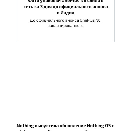
Фото упаковки OnePlus N6 слили в
сеть за 3 дня до официального анонса
в Индии
До официального анонса OnePlus N6,
запланированного
Nothing выпустила обновление Nothing OS с