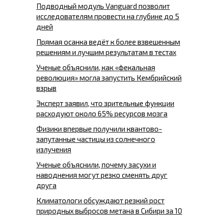
Подводный модуль Vanguard позволит
исследователям провести на глубине до 5
дней
Прямая осанка ведёт к более взвешенным
решениям и лучшим результатам в тестах
Ученые объяснили, как «фекальная
революция» могла запустить Кембрийский
взрыв
Эксперт заявил, что зрительные функции
расходуют около 65% ресурсов мозга
Физики впервые получили квантово-
запутанные частицы из солнечного
излучения
Ученые объяснили, почему засухи и
наводнения могут резко сменять друг
друга
Климатологи обсуждают резкий рост
природных выбросов метана в Сибири за 10