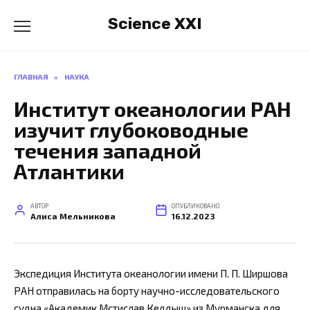
Перейти
Science XXI
к
содержанию
ГЛАВНАЯ
»
НАУКА
Институт океанологии РАН
изучит глубоководные
течения западной
Атлантики
АВТОР
ОПУБЛИКОВАНО
Алиса Мельникова
16.12.2023
Экспедиция Института океанологии имени П. П. Ширшова
РАН отправилась на борту научно-исследовательского
судна «Академик Мстислав Келдыш» из Мурманска для