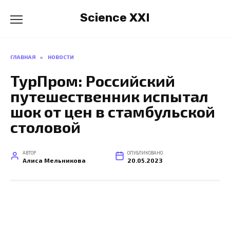
Перейти
Science XXI
к
содержанию
ГЛАВНАЯ
»
НОВОСТИ
ТурПром: Российский
путешественник испытал
шок от цен в стамбульской
столовой
АВТОР
ОПУБЛИКОВАНО
Алиса Мельникова
20.05.2023