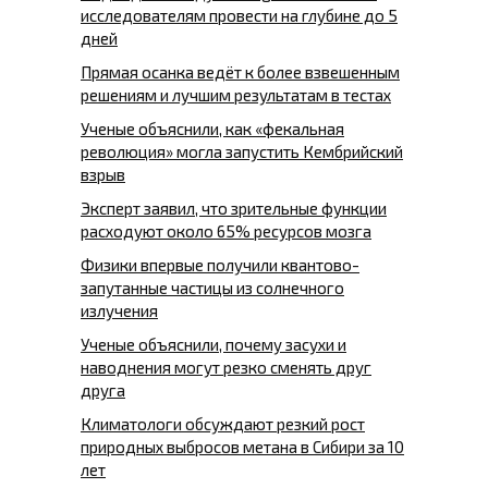
исследователям провести на глубине до 5
дней
Прямая осанка ведёт к более взвешенным
решениям и лучшим результатам в тестах
Ученые объяснили, как «фекальная
революция» могла запустить Кембрийский
взрыв
Эксперт заявил, что зрительные функции
расходуют около 65% ресурсов мозга
Физики впервые получили квантово-
запутанные частицы из солнечного
излучения
Ученые объяснили, почему засухи и
наводнения могут резко сменять друг
друга
Климатологи обсуждают резкий рост
природных выбросов метана в Сибири за 10
лет