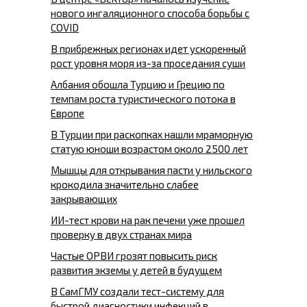
нового ингаляционного способа борьбы с
COVID
В прибрежных регионах идет ускоренный
рост уровня моря из-за проседания суши
Албания обошла Турцию и Грецию по
темпам роста туристического потока в
Европе
В Турции при раскопках нашли мраморную
статую юноши возрастом около 2500 лет
Мышцы для открывания пасти у нильского
крокодила значительно слабее
закрывающих
ИИ-тест крови на рак печени уже прошел
проверку в двух странах мира
Частые ОРВИ грозят повысить риск
развития экземы у детей в будущем
В СамГМУ создали тест-систему для
быстрой диагностики инфекций в