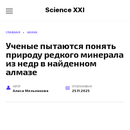
Перейти
Science XXI
к
содержанию
ГЛАВНАЯ
»
НАУКА
Ученые пытаются понять
природу редкого минерала
из недр в найденном
алмазе
АВТОР
ОПУБЛИКОВАНО
Алиса Мельникова
25.11.2025