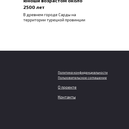
юноши возрастом около
2500 лет
В древнем городе Сарды на
территории турецкой провинции
Политика конфиденциальности
Пользовательское соглашение
О проекте
р РАН
Глобальное потепление идет
Контакты
быстрее после середины
ала
2010-х годов
Темпы глобального потепления за
тии
последнее десятилетие