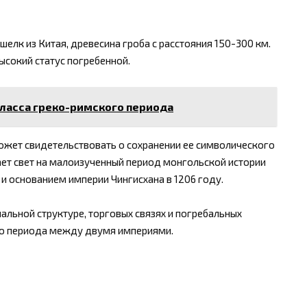
елк из Китая, древесина гроба с расстояния 150-300 км.
ысокий статус погребенной.
класса греко-римского периода
ожет свидетельствовать о сохранении ее символического
ает свет на малоизученный период монгольской истории
и основанием империи Чингисхана в 1206 году.
льной структуре, торговых связях и погребальных
ого периода между двумя империями.