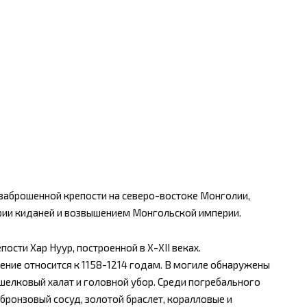
 заброшенной крепости на северо-востоке Монголии,
ии киданей и возвышением Монгольской империи.
ости Хар Нуур, построенной в X-XII веках.
ение относится к 1158-1214 годам. В могиле обнаружены
шелковый халат и головной убор. Среди погребального
 бронзовый сосуд, золотой браслет, коралловые и