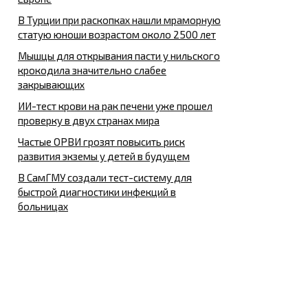
В Турции при раскопках нашли мраморную
статую юноши возрастом около 2500 лет
Мышцы для открывания пасти у нильского
крокодила значительно слабее
закрывающих
ИИ-тест крови на рак печени уже прошел
проверку в двух странах мира
Частые ОРВИ грозят повысить риск
развития экземы у детей в будущем
В СамГМУ создали тест-систему для
быстрой диагностики инфекций в
больницах