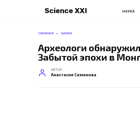
Перейти
Science XXI
к
НАУКА
содержанию
ГЛАВНАЯ
»
НАУКА
Археологи обнаружил
Забытой эпохи в Мон
АВТОР
Анастасия Семенова