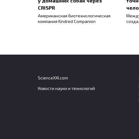
у домашних собак через
точн
CRISPR
чело
Американская биотехнологическая
Между
компания Kindred Companion
созда
ScienceXXI.com
Новости науки и технологий
Мышцы для открывания
Росс
пасти у нильского
энер
крокодила значительно
полу
слабее закрывающих
Росси
более
Сила укуса нильского крокодила
достигает примерно 260