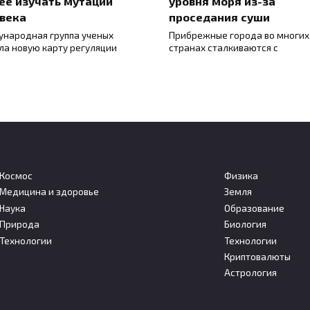
ее изучать мутации
уровня моря из-за
века
проседания суши
народная группа ученых
Прибрежные города во многих
ла новую карту регуляции
странах сталкиваются с
Космос
Физика
Медицина и здоровье
Земля
Наука
Образование
ийские учёные нашли
Кольский научный цент
Природа
Биология
гоэффективный способ
опроверг данные об
Технологии
Технологии
чать топливо из угля
открытии нового минер
Криптовалюты
йские ученые предложили
Кольский научный центр РАН
Астрология
 энергоэффективный
опроверг сообщения об откры