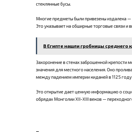
стеклянные бусы.
Многие предметы были привезены издалека — ш
Это указывает на обширные торговые связи и в
В Египте нашли гробницы среднего 
Захоронение в стенах заброшенной крепости м
значения для местного населения. Оно пролив
между падением империи киданей в 1125 году 
Это открытие дает ценную информацию о социа
обрядах Монголии XII-XIII веков — переходн