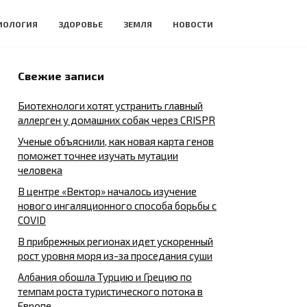
ИОЛОГИЯ
ЗДОРОВЬЕ
ЗЕМЛЯ
НОВОСТИ
Свежие записи
Биотехнологи хотят устранить главный
аллерген у домашних собак через CRISPR
Ученые объяснили, как новая карта генов
поможет точнее изучать мутации
человека
В центре «Вектор» началось изучение
нового ингаляционного способа борьбы с
COVID
В прибрежных регионах идет ускоренный
рост уровня моря из-за проседания суши
Албания обошла Турцию и Грецию по
темпам роста туристического потока в
Европе