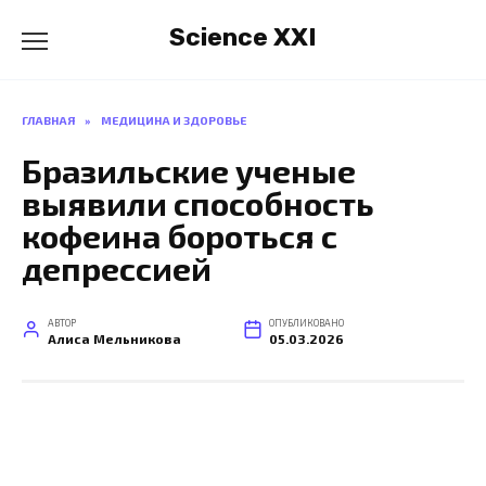
Перейти
Science XXI
к
содержанию
ГЛАВНАЯ
»
МЕДИЦИНА И ЗДОРОВЬЕ
Бразильские ученые
выявили способность
кофеина бороться с
депрессией
АВТОР
ОПУБЛИКОВАНО
Алиса Мельникова
05.03.2026