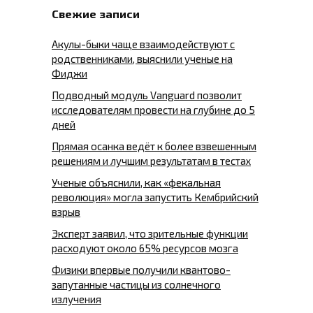
Свежие записи
Акулы-быки чаще взаимодействуют с
родственниками, выяснили ученые на
Фиджи
Подводный модуль Vanguard позволит
исследователям провести на глубине до 5
дней
Прямая осанка ведёт к более взвешенным
решениям и лучшим результатам в тестах
Ученые объяснили, как «фекальная
революция» могла запустить Кембрийский
взрыв
Эксперт заявил, что зрительные функции
расходуют около 65% ресурсов мозга
Физики впервые получили квантово-
запутанные частицы из солнечного
излучения