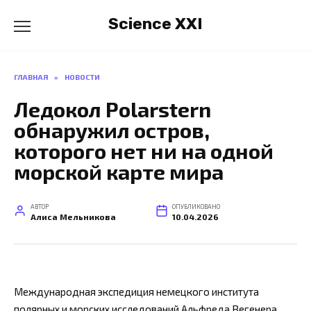
Перейти
Science XXI
к
содержанию
ГЛАВНАЯ
»
НОВОСТИ
Ледокол Polarstern
обнаружил остров,
которого нет ни на одной
морской карте мира
АВТОР
ОПУБЛИКОВАНО
Алиса Мельникова
10.04.2026
Международная экспедиция немецкого института
полярных и морских исследований Альфреда Вегенера