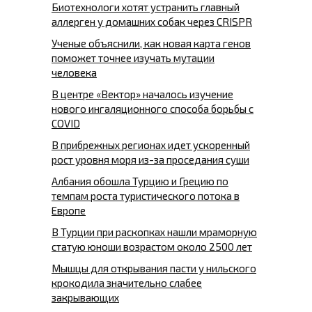
Биотехнологи хотят устранить главный
аллерген у домашних собак через CRISPR
Ученые объяснили, как новая карта генов
поможет точнее изучать мутации
человека
В центре «Вектор» началось изучение
нового ингаляционного способа борьбы с
COVID
В прибрежных регионах идет ускоренный
рост уровня моря из-за проседания суши
Албания обошла Турцию и Грецию по
темпам роста туристического потока в
Европе
В Турции при раскопках нашли мраморную
статую юноши возрастом около 2500 лет
Мышцы для открывания пасти у нильского
крокодила значительно слабее
закрывающих