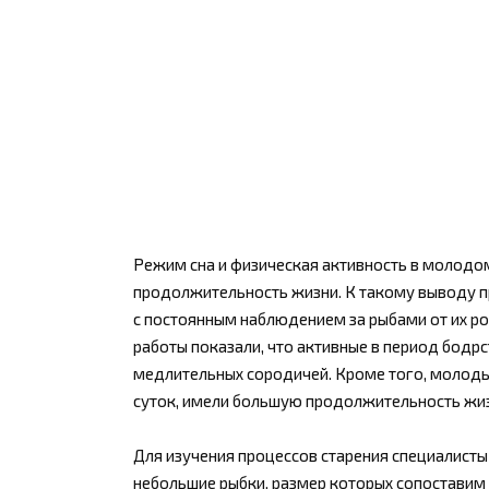
Режим сна и физическая активность в молодо
продолжительность жизни. К такому выводу п
с постоянным наблюдением за рыбами от их ро
работы показали, что активные в период бодр
медлительных сородичей. Кроме того, молоды
суток, имели большую продолжительность жизн
Для изучения процессов старения специалисты
небольшие рыбки, размер которых сопоставим с