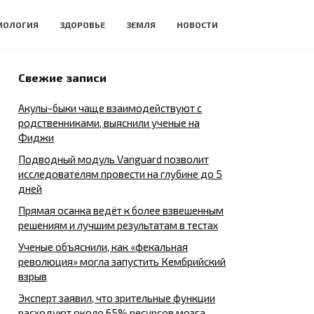
ИОЛОГИЯ
ЗДОРОВЬЕ
ЗЕМЛЯ
НОВОСТИ
Свежие записи
Акулы-быки чаще взаимодействуют с
родственниками, выяснили ученые на
Фиджи
Подводный модуль Vanguard позволит
исследователям провести на глубине до 5
дней
Прямая осанка ведёт к более взвешенным
решениям и лучшим результатам в тестах
Ученые объяснили, как «фекальная
революция» могла запустить Кембрийский
взрыв
Эксперт заявил, что зрительные функции
расходуют около 65% ресурсов мозга