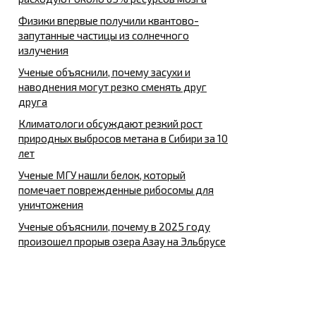
Физики впервые получили квантово-
запутанные частицы из солнечного
излучения
Ученые объяснили, почему засухи и
наводнения могут резко сменять друг
друга
Климатологи обсуждают резкий рост
природных выбросов метана в Сибири за 10
лет
Ученые МГУ нашли белок, который
помечает поврежденные рибосомы для
уничтожения
Ученые объяснили, почему в 2025 году
произошел прорыв озера Азау на Эльбрусе