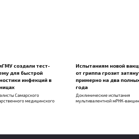
мГМУ создали тест-
Испытаниям новой вак
ему для быстрой
от гриппа грозит затяну
ностики инфекций в
примерно на два полны
ницах
года
алисты Самарского
Доклинические испытания
арственного медицинского
мультивалентной мРНК-вакци