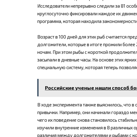
Исследователи непрерывно следили за 81 осо
круглосуточно фиксировали каждое их движе
программа, которая находила закономерности 
Возраст в 100 дней для этих рыб считается п
долгожители, которые в итоге прожили более 2
ночам. При этом рыбы с короткой продолжите
засыпали в дневные часы. На основе этих ярки
специальную систему, которая теперь позволя
Российские ученые нашли способ бо
В ходе эксперимента также выяснилось, что в
привычки. Например, они начинали гораздо мен
чего их поведение снова становилось стабил
изучили внутренние изменения в 8 различных 
различия между долгожителями и рыбами с ко