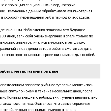
бью с помощью специальных камер, которые
ние. Полученные данные обрабатывала компьютерная
в скорости перемещения рыб и периодах их отдыха.
редпенсионным. Наблюдения показали, что будущие
00 дней, вели себя очень энергично и спали только по
льностью жизни отличались вялостью и регулярно
х различий в поведении авторы работы смогли создать
ет точно прогнозировать сроки жизни молодых особей.
рьбы с метастазами при раке
 определенном возрасте рыбы могут резко менять свои
ьше спать по ночам в течение нескольких дней, после
ьным. Помимо внешнего наблюдения, ученые внимательно
органах подопытных. Оказалось, что самые серьезные
роткой жизнью скрывались именно в печени.