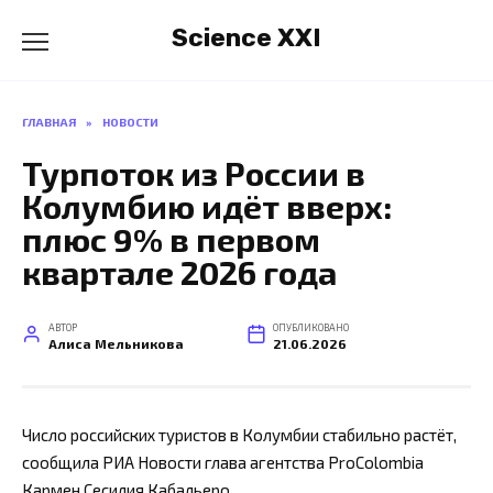
Перейти
Science XXI
к
содержанию
ГЛАВНАЯ
»
НОВОСТИ
Турпоток из России в
Колумбию идёт вверх:
плюс 9% в первом
квартале 2026 года
АВТОР
ОПУБЛИКОВАНО
Алиса Мельникова
21.06.2026
Число российских туристов в Колумбии стабильно растёт,
сообщила РИА Новости глава агентства ProColombia
Кармен Сесилия Кабальеро.