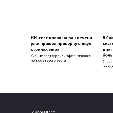
ИИ-тест крови на рак печени
В Са
уже прошел проверку в двух
сист
странах мира
диаг
боль
Ученые подтвердили эффективность
нейросетевого теста
Специ
госуд
ScienceXXI.com