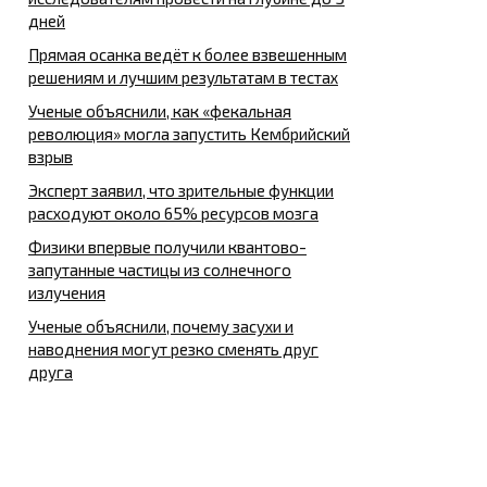
дней
Прямая осанка ведёт к более взвешенным
решениям и лучшим результатам в тестах
Ученые объяснили, как «фекальная
революция» могла запустить Кембрийский
взрыв
Эксперт заявил, что зрительные функции
расходуют около 65% ресурсов мозга
Физики впервые получили квантово-
запутанные частицы из солнечного
излучения
Ученые объяснили, почему засухи и
наводнения могут резко сменять друг
друга