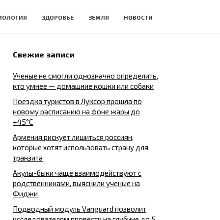
ИОЛОГИЯ
ЗДОРОВЬЕ
ЗЕМЛЯ
НОВОСТИ
Свежие записи
Ученые не смогли однозначно определить,
кто умнее — домашние кошки или собаки
Поездка туристов в Луксор прошла по
новому расписанию на фоне жары до
+45°C
Армения рискует лишиться россиян,
которые хотят использовать страну для
транзита
Акулы-быки чаще взаимодействуют с
родственниками, выяснили ученые на
Фиджи
Подводный модуль Vanguard позволит
исследователям провести на глубине до 5