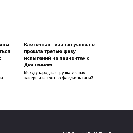
цины
Клеточная терапия успешно
ться
прошла третью фазу
х
испытаний на пациентах с
Дюшенном
Международная группа ученых
ны
завершила третью фазу испытаний
Политика конфиденциальности