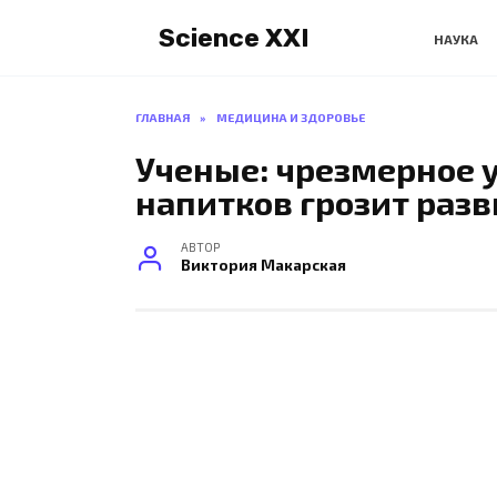
Перейти
Science XXI
к
НАУКА
содержанию
ГЛАВНАЯ
»
МЕДИЦИНА И ЗДОРОВЬЕ
Ученые: чрезмерное 
напитков грозит раз
АВТОР
Виктория Макарская