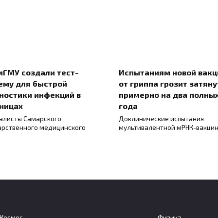
мГМУ создали тест-
Испытаниям новой вак
ему для быстрой
от гриппа грозит затяну
ностики инфекций в
примерно на два полны
ницах
года
алисты Самарского
Доклинические испытания
арственного медицинского
мультивалентной мРНК-вакци
Космос
Физика