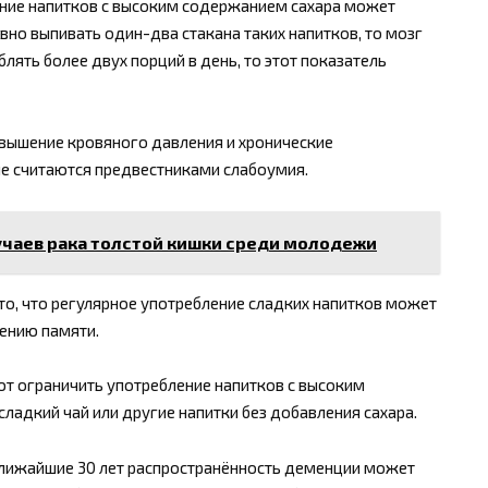
ение напитков с высоким содержанием сахара может
вно выпивать один-два стакана таких напитков, то мозг
еблять более двух порций в день, то этот показатель
вышение кровяного давления и хронические
ые считаются предвестниками слабоумия.
чаев рака толстой кишки среди молодежи
о, что регулярное употребление сладких напитков может
ению памяти.
ют ограничить употребление напитков с высоким
ладкий чай или другие напитки без добавления сахара.
 ближайшие 30 лет распространённость деменции может