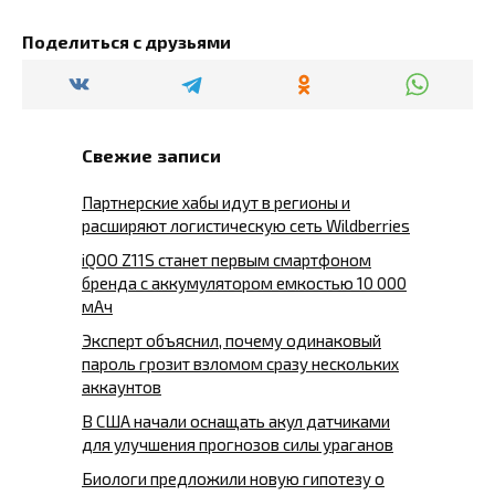
Поделиться с друзьями
Свежие записи
Партнерские хабы идут в регионы и
расширяют логистическую сеть Wildberries
iQOO Z11S станет первым смартфоном
бренда с аккумулятором емкостью 10 000
мАч
Эксперт объяснил, почему одинаковый
пароль грозит взломом сразу нескольких
аккаунтов
В США начали оснащать акул датчиками
для улучшения прогнозов силы ураганов
Биологи предложили новую гипотезу о