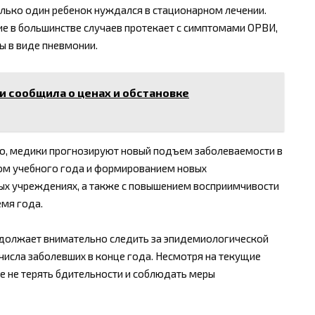
только один ребенок нуждался в стационарном лечении.
ие в большинстве случаев протекает с симптомами ОРВИ,
ы в виде пневмонии.
и сообщила о ценах и обстановке
ю, медики прогнозируют новый подъем заболеваемости в
лом учебного года и формированием новых
ых учреждениях, а также с повышением восприимчивости
мя года.
должает внимательно следить за эпидемиологической
числа заболевших в конце года. Несмотря на текущие
ие не терять бдительности и соблюдать меры