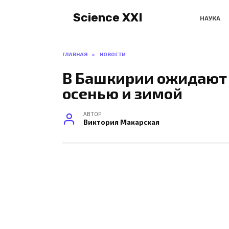
Перейти
Science XXI
к
НАУКА
содержанию
ГЛАВНАЯ
»
НОВОСТИ
В Башкирии ожидают 
осенью и зимой
АВТОР
Виктория Макарская