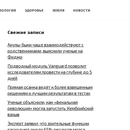
ИОЛОГИЯ
ЗДОРОВЬЕ
ЗЕМЛЯ
НОВОСТИ
Свежие записи
Акулы-быки чаще взаимодействуют с
родственниками, выяснили ученые на
Фиджи
Подводный модуль Vanguard позволит
исследователям провести на глубине до 5
дней
Прямая осанка ведёт к более взвешенным
решениям и лучшим результатам в тестах
Ученые объяснили, как «фекальная
революция» могла запустить Кембрийский
взрыв
Эксперт заявил, что зрительные функции
расходуют около 65% ресурсов мозга