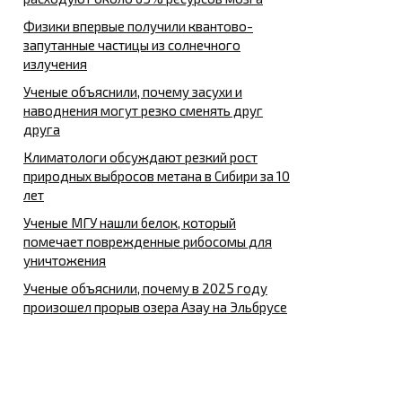
Физики впервые получили квантово-
запутанные частицы из солнечного
излучения
Ученые объяснили, почему засухи и
наводнения могут резко сменять друг
друга
Климатологи обсуждают резкий рост
природных выбросов метана в Сибири за 10
лет
Ученые МГУ нашли белок, который
помечает поврежденные рибосомы для
уничтожения
Ученые объяснили, почему в 2025 году
произошел прорыв озера Азау на Эльбрусе