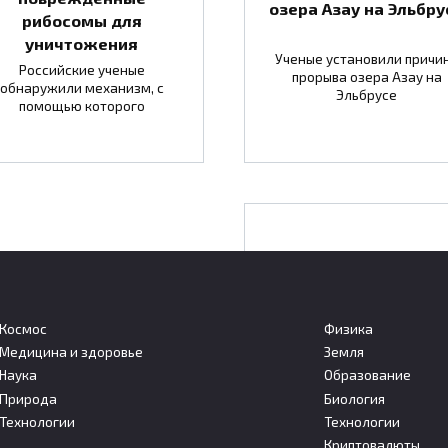
озера Азау на Эльбру
рибосомы для
уничтожения
Ученые установили причи
Российские ученые
прорыва озера Азау на
обнаружили механизм, с
Эльбрусе
помощью которого
Частые ОРВИ грозя
повысить риск разви
экземы у детей в
Космос
Физика
будущем
Медицина и здоровье
Земля
Наука
Образование
ния обошла Турцию и
Природа
Биология
ию по темпам роста
Количество простуд и друг
Технологии
Технологии
стического потока в
инфекций дыхательных пу
Криптовалюты