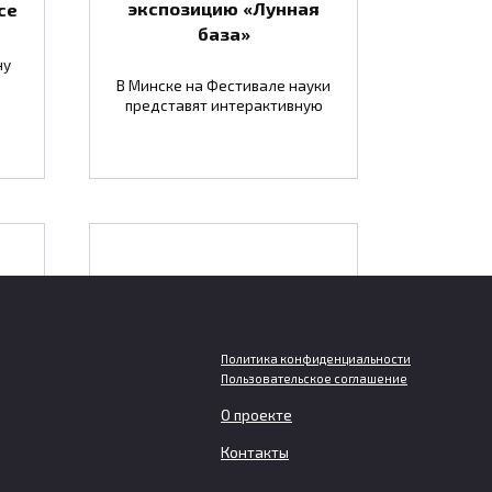
экспозицию «Лунная
се
база»
ну
В Минске на Фестивале науки
представят интерактивную
Должникам грозит
т
отключение света при
тия
двухмесячной
задолженности за
Политика конфиденциальности
Пользовательское соглашение
услуги ЖКХ
О проекте
Контакты
их
Отключение света, газа или
тей
горячей воды за долги по