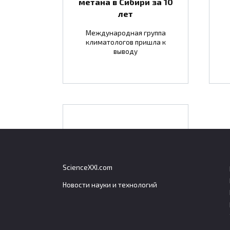
метана в Сибири за 10
лет
Международная группа
климатологов пришла к
выводу
В центре «Вектор»
началось изучение
нового ингаляционного
ScienceXXI.com
способа борьбы с COVID
Новости науки и технологий
Алба
Грец
Ученые Государственного
тури
научного центра вирусологии