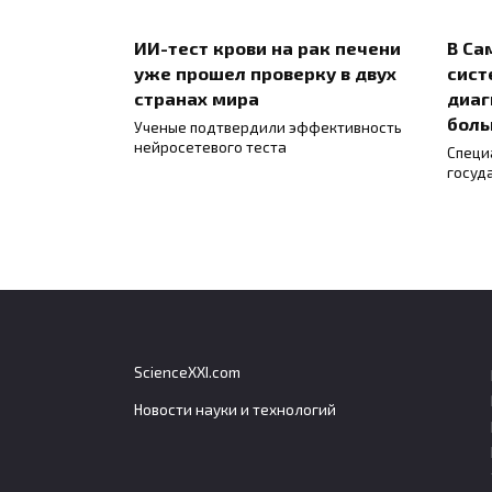
ИИ-тест крови на рак печени
В Са
уже прошел проверку в двух
сист
странах мира
диаг
боль
Ученые подтвердили эффективность
нейросетевого теста
Специ
госуд
ScienceXXI.com
Новости науки и технологий
Генетический вклад в
Небо
распространённые болезни
могу