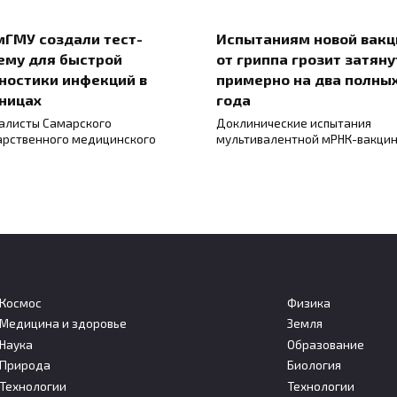
мГМУ создали тест-
Испытаниям новой вак
ему для быстрой
от гриппа грозит затяну
ностики инфекций в
примерно на два полны
ницах
года
алисты Самарского
Доклинические испытания
арственного медицинского
мультивалентной мРНК-вакци
Космос
Физика
Медицина и здоровье
Земля
Наука
Образование
льшие дозы стресса
Собственная нервная
Природа
Биология
т запускать защитные
система сердца помога
Технологии
Технологии