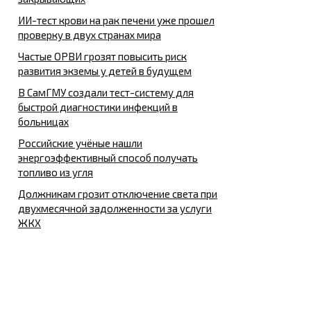
ИИ-тест крови на рак печени уже прошел
проверку в двух странах мира
Частые ОРВИ грозят повысить риск
развития экземы у детей в будущем
В СамГМУ создали тест-систему для
быстрой диагностики инфекций в
больницах
Российские учёные нашли
энергоэффективный способ получать
топливо из угля
Должникам грозит отключение света при
двухмесячной задолженности за услуги
ЖКХ