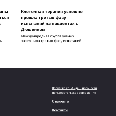
цины
Клеточная терапия успешно
ться
прошла третью фазу
х
испытаний на пациентах с
Дюшенном
Международная группа ученых
ны
завершила третью фазу испытаний
Политика конфиденциальности
Пользовательское соглашение
О проекте
Мужчинам грозит больший
Контакты
ет
вред для мозга при слишком