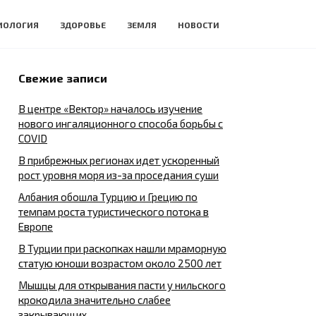
ИОЛОГИЯ
ЗДОРОВЬЕ
ЗЕМЛЯ
НОВОСТИ
Свежие записи
В центре «Вектор» началось изучение
нового ингаляционного способа борьбы с
COVID
В прибрежных регионах идет ускоренный
рост уровня моря из-за проседания суши
Албания обошла Турцию и Грецию по
темпам роста туристического потока в
Европе
В Турции при раскопках нашли мраморную
статую юноши возрастом около 2500 лет
Мышцы для открывания пасти у нильского
крокодила значительно слабее
закрывающих