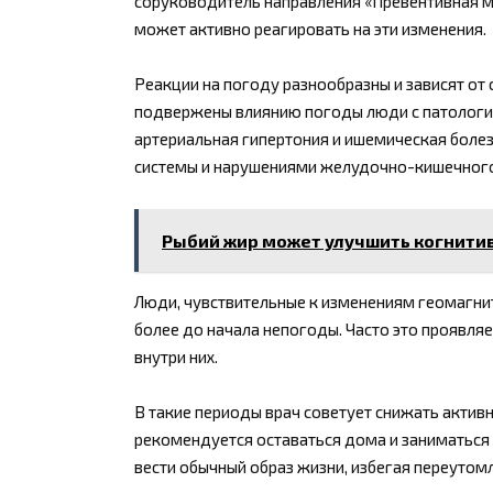
соруководитель направления «Превентивная м
может активно реагировать на эти изменения.
Реакции на погоду разнообразны и зависят от
подвержены влиянию погоды люди с патология
артериальная гипертония и ишемическая боле
системы и нарушениями желудочно-кишечного
Рыбий жир может улучшить когнити
Люди, чувствительные к изменениям геомагнит
более до начала непогоды. Часто это проявляе
внутри них.
В такие периоды врач советует снижать актив
рекомендуется оставаться дома и заниматься
вести обычный образ жизни, избегая переутом