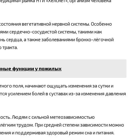
едицина» рынка НТИ «Хелснет», организм человека
 состояния вегетативной нервной системы. Особенно
ми сердечно-сосудистой системы, такими как
знь сердца, а также заболеваниями бронхо-лёгочной
 тракта.
вные функции у пожилых
ного поля, начинают ощущать изменения за сутки и
тся усилением болей в суставах из-за изменения давления
ность. Людям с сильной метеозависимостью
 лёгким трудом. При средней степени зависимости можно
ления и поддерживая здоровый режим сна и питания.