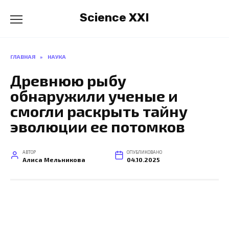
Перейти
Science XXI
к
содержанию
ГЛАВНАЯ
»
НАУКА
Древнюю рыбу
обнаружили ученые и
смогли раскрыть тайну
эволюции ее потомков
АВТОР
ОПУБЛИКОВАНО
Алиса Мельникова
04.10.2025