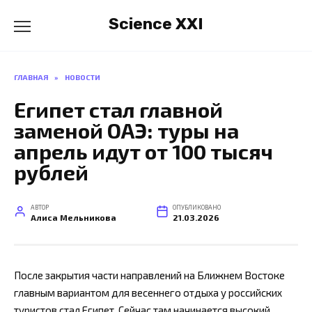
Перейти
Science XXI
к
содержанию
ГЛАВНАЯ
»
НОВОСТИ
Египет стал главной
заменой ОАЭ: туры на
апрель идут от 100 тысяч
рублей
АВТОР
ОПУБЛИКОВАНО
Алиса Мельникова
21.03.2026
После закрытия части направлений на Ближнем Востоке
главным вариантом для весеннего отдыха у российских
туристов стал Египет. Сейчас там начинается высокий