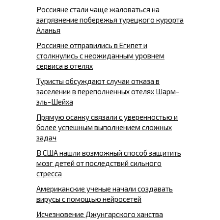
Россияне стали чаще жаловаться на
загрязнение побережья турецкого курорта
Аланья
Россияне отправились в Египет и
столкнулись с неожиданным уровнем
сервиса в отелях
Туристы обсуждают случаи отказа в
заселении в переполненных отелях Шарм-
эль-Шейха
Прямую осанку связали с уверенностью и
более успешным выполнением сложных
задач
В США нашли возможный способ защитить
мозг детей от последствий сильного
стресса
Американские ученые начали создавать
вирусы с помощью нейросетей
Исчезновение Джунгарского ханства