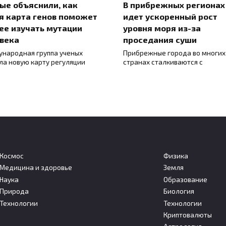
ые объяснили, как
В прибрежных регионах
я карта генов поможет
идет ускоренный рост
ее изучать мутации
уровня моря из-за
века
проседания суши
народная группа ученых
Прибрежные города во многих
ла новую карту регуляции
странах сталкиваются с
Космос
Физика
Медицина и здоровье
Земля
Наука
Образование
ийские учёные нашли
Кольский научный цент
Природа
Биология
гоэффективный способ
опроверг данные об
Технологии
Технологии
чать топливо из угля
открытии нового минер
Криптовалюты
йские ученые предложили
Кольский научный центр РАН