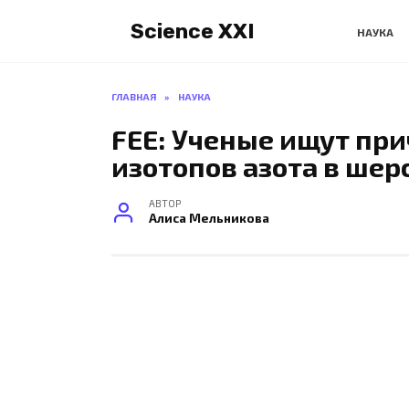
Перейти
Science XXI
к
НАУКА
содержанию
ГЛАВНАЯ
»
НАУКА
FEE: Ученые ищут пр
изотопов азота в шер
АВТОР
Алиса Мельникова