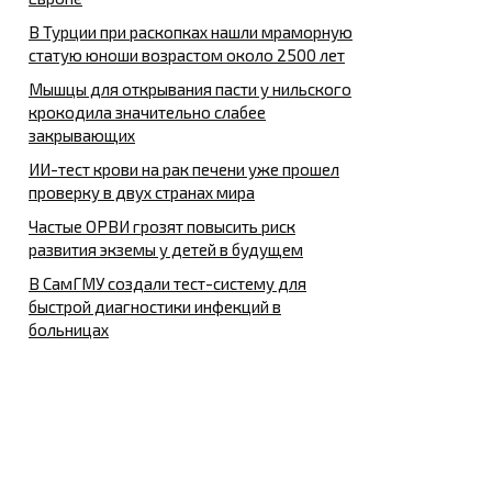
В Турции при раскопках нашли мраморную
статую юноши возрастом около 2500 лет
Мышцы для открывания пасти у нильского
крокодила значительно слабее
закрывающих
ИИ-тест крови на рак печени уже прошел
проверку в двух странах мира
Частые ОРВИ грозят повысить риск
развития экземы у детей в будущем
В СамГМУ создали тест-систему для
быстрой диагностики инфекций в
больницах