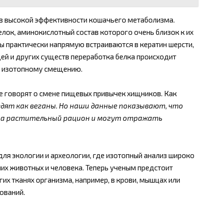
 в высокой эффективности кошачьего метаболизма.
ок, аминокислотный состав которого очень близок к их
ы практически напрямую встраиваются в кератин шерсти,
дей и других существ переработка белка происходит
у изотопному смещению.
не говорят о смене пищевых привычек хищников. Как
едят как веганы. Но наши данные показывают, что
т на растительный рацион и могут отражать
ля экологии и археологии, где изотопный анализ широко
их животных и человека. Теперь ученым предстоит
гих тканях организма, например, в крови, мышцах или
ований.