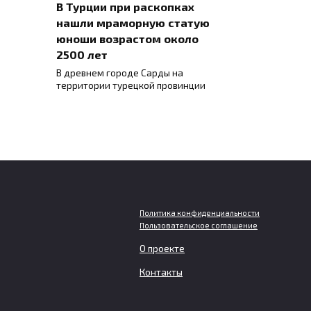
В Турции при раскопках
нашли мраморную статую
юноши возрастом около
2500 лет
В древнем городе Сарды на
территории турецкой провинции
Политика конфиденциальности
Пользовательское соглашение
О проекте
р РАН
Глобальное потепление идет
быстрее после середины
Контакты
ала
2010-х годов
Темпы глобального потепления за