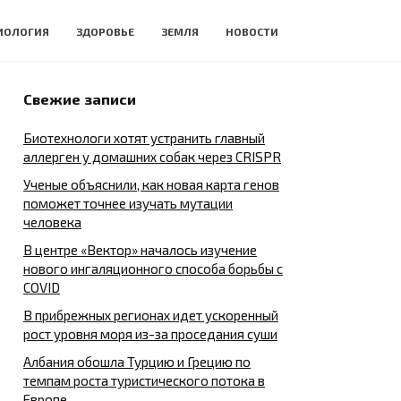
ИОЛОГИЯ
ЗДОРОВЬЕ
ЗЕМЛЯ
НОВОСТИ
Свежие записи
Биотехнологи хотят устранить главный
аллерген у домашних собак через CRISPR
Ученые объяснили, как новая карта генов
поможет точнее изучать мутации
человека
В центре «Вектор» началось изучение
нового ингаляционного способа борьбы с
COVID
В прибрежных регионах идет ускоренный
рост уровня моря из-за проседания суши
Албания обошла Турцию и Грецию по
темпам роста туристического потока в
Европе