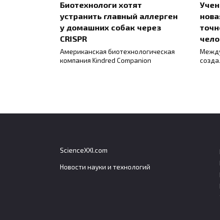
Биотехнологи хотят
Учен
устранить главный аллерген
нова
у домашних собак через
точн
CRISPR
чело
Американская биотехнологическая
Между
компания Kindred Companion
созда
ScienceXXI.com
Новости науки и технологий
Мышцы для открывания
Росс
пасти у нильского
энер
крокодила значительно
полу
слабее закрывающих
Росси