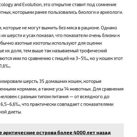
cology and Evolution, это открытие ставит под сомнение
ных, которыми ранее пользовались биологи и археологи.
, которые не могут выжить без мяса в рационе. Однако
их шерсти и усах показал, что показатели очень близки к
Обычно азотные изотопы используют для оценки
ше их доля, тем выше так называемый трофический
аются ими по сравнению с пищей на 3–5‰, но у кошек этот
1,6‰.
лизировали шерсть 35 домашних кошек, которые
нными кормами, а также усы 14 животных. Для сравнения
человек с разным типом питания — от всеядного до
 6,5–6,6‰, что практически совпадает с показателями
ной диеты.
арктические острова более 4000 лет назад