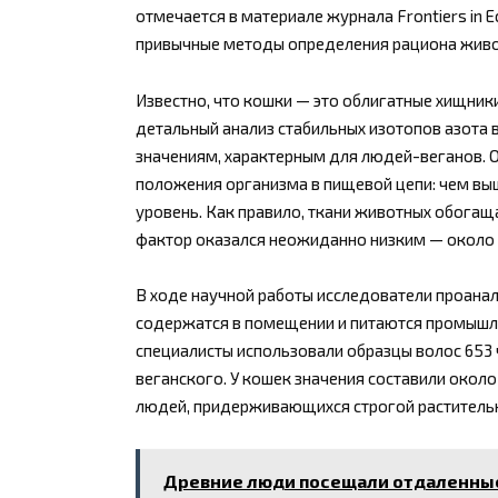
отмечается в материале журнала Frontiers in E
привычные методы определения рациона живот
Известно, что кошки — это облигатные хищники
детальный анализ стабильных изотопов азота в 
значениям, характерным для людей-веганов. 
положения организма в пищевой цепи: чем вы
уровень. Как правило, ткани животных обогащ
фактор оказался неожиданно низким — около 
В ходе научной работы исследователи проана
содержатся в помещении и питаются промышле
специалисты использовали образцы волос 653 
веганского. У кошек значения составили около
людей, придерживающихся строгой раститель
Древние люди посещали отдаленные 