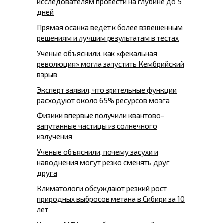
исследователям провести на глубине до 5
дней
Прямая осанка ведёт к более взвешенным
решениям и лучшим результатам в тестах
Ученые объяснили, как «фекальная
революция» могла запустить Кембрийский
взрыв
Эксперт заявил, что зрительные функции
расходуют около 65% ресурсов мозга
Физики впервые получили квантово-
запутанные частицы из солнечного
излучения
Ученые объяснили, почему засухи и
наводнения могут резко сменять друг
друга
Климатологи обсуждают резкий рост
природных выбросов метана в Сибири за 10
лет