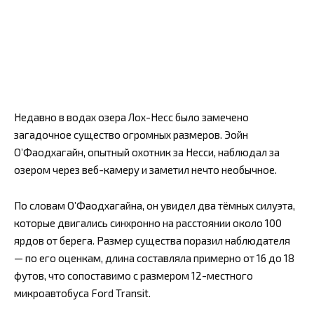
Недавно в водах озера Лох-Несс было замечено
загадочное существо огромных размеров. Эойн
О’Фаодхагайн, опытный охотник за Несси, наблюдал за
озером через веб-камеру и заметил нечто необычное.
По словам О’Фаодхагайна, он увидел два тёмных силуэта,
которые двигались синхронно на расстоянии около 100
ярдов от берега. Размер существа поразил наблюдателя
— по его оценкам, длина составляла примерно от 16 до 18
футов, что сопоставимо с размером 12-местного
микроавтобуса Ford Transit.