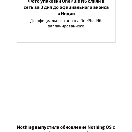
Фото упаковки OnePlus N6 слили в
сеть за 3 дня до официального анонса
в Индии
До официального анонса OnePlus N6,
запланированного
Nothing выпустила обновление Nothing OS с