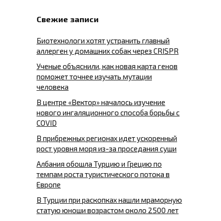
Свежие записи
Биотехнологи хотят устранить главный
аллерген у домашних собак через CRISPR
Ученые объяснили, как новая карта генов
поможет точнее изучать мутации
человека
В центре «Вектор» началось изучение
нового ингаляционного способа борьбы с
COVID
В прибрежных регионах идет ускоренный
рост уровня моря из-за проседания суши
Албания обошла Турцию и Грецию по
темпам роста туристического потока в
Европе
В Турции при раскопках нашли мраморную
статую юноши возрастом около 2500 лет