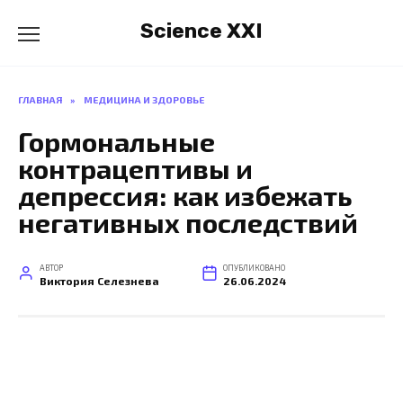
Перейти
Science XXI
к
содержанию
ГЛАВНАЯ
»
МЕДИЦИНА И ЗДОРОВЬЕ
Гормональные
контрацептивы и
депрессия: как избежать
негативных последствий
АВТОР
ОПУБЛИКОВАНО
Виктория Селезнева
26.06.2024