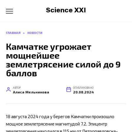
Перейти
Science XXI
к
содержанию
ГЛАВНАЯ
»
НОВОСТИ
Камчатке угрожает
мощнейшее
землетрясение силой до 9
баллов
АВТОР
ОПУБЛИКОВАНО
Алиса Мельникова
20.08.2024
18 августа 2024 года у берегов Камчатки произошло
мощное землетрясение магнитудой 7.2. Эпицентр
землетрясения находился в 115 км от Петропавловска-