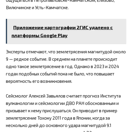
ощущаться в Петропавловске-Камчатском, Елизово,
Вилючинске и Усть-Камчатске.
Приложение картографии 2ГИС удалено с
платформы Google Play
Эксперты отмечают, что землетрясения магнитудой около
9 — редкое событие. В среднем на планете происходит
одно такое землетрясение в год. Однако в 2023 и 2024
годах подобных событий пока не было, что повышает
вероятность его возникновения.
Сейсмолог Алексей Завьялов считает прогноз Института
вулканологии и сейсмологии ДВО РАН обоснованным и
призывает к нему прислушаться. Он приводит в пример
землетрясение Тохоку 2011 года в Японии, когда за
несколько дней до основного удара магнитудой 9.1