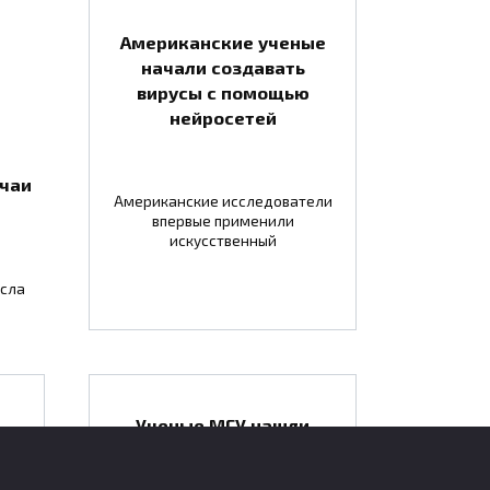
Американские ученые
начали создавать
вирусы с помощью
нейросетей
чаи
Американские исследователи
впервые применили
искусственный
осла
Ученые МГУ нашли
белок, который
ост
помечает
в