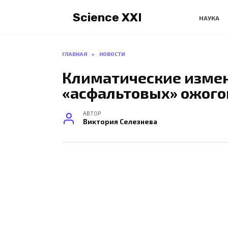
Перейти
Science XXI
к
НАУКА
содержанию
ГЛАВНАЯ
»
НОВОСТИ
Климатические измен
«асфальтовых» ожого
АВТОР
Виктория Селезнева