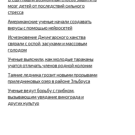
мозг детей от последствий сильного
стресса
Американские ученые начали создавать
вирусы с помощью нейросетей
Исчезновение Джунгарского ханства
связали с оспой, засухами и массовым
голодом
Ученые выяснили, как молодые тараканы
учатся отличать членов родной колонии
Таяние ледника грозит новыми прорывами
приледниковых озер в районе Эльбруса
Ученые ведут борьбу с грибком,
вызывающим увядание винограда и
других культур