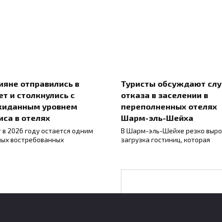
ияне отправились в
Туристы обсуждают слу
ет и столкнулись с
отказа в заселении в
жиданным уровнем
переполненных отелях
иса в отелях
Шарм-эль-Шейха
т в 2026 году остается одним
В Шарм-эль-Шейхе резко выр
мых востребованных
загрузка гостиниц, которая
Климатологи
обсуждают резкий р
природных выбросо