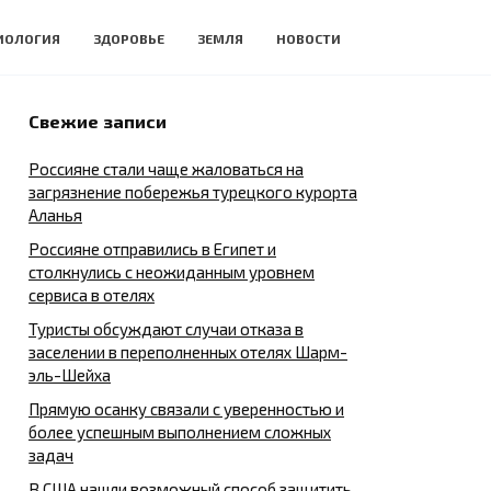
ИОЛОГИЯ
ЗДОРОВЬЕ
ЗЕМЛЯ
НОВОСТИ
Свежие записи
Россияне стали чаще жаловаться на
загрязнение побережья турецкого курорта
Аланья
Россияне отправились в Египет и
столкнулись с неожиданным уровнем
сервиса в отелях
Туристы обсуждают случаи отказа в
заселении в переполненных отелях Шарм-
эль-Шейха
Прямую осанку связали с уверенностью и
более успешным выполнением сложных
задач
В США нашли возможный способ защитить