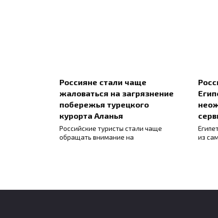
Россияне стали чаще
Росс
жаловаться на загрязнение
Егип
побережья турецкого
нео
курорта Аланья
серв
Российские туристы стали чаще
Египе
обращать внимание на
из са