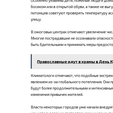
Особенно уязвимы дети, пожилые люди и дом
босиком или в открытой обуви, а также не вы
питомцев советуют проверять температуру ас
улицу.
В ожоговых центрах отмечают увеличение числ
Многие пострадавшие не осознавали опасность
быть бдительными и принимать меры предост
Православные идут в храмы в День 
Климатологи отмечают, что подобные экстрем
явлением из-за глобального потепления. Они 
будут более продолжительными и интенсивным
изменения привычек жителей.
Власти некоторых городов уже начали внедря