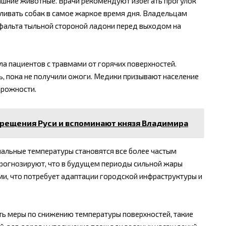
ашние животные. Врачи рекомендуют избегать прогулок
гуливать собак в самое жаркое время дня. Владельцам
фальта тыльной стороной ладони перед выходом на
а пациентов с травмами от горячих поверхностей.
, пока не получили ожоги. Медики призывают население
орожности.
Крещения Руси и вспоминают князя Владимира
альные температуры становятся все более частым
прогнозируют, что в будущем периоды сильной жары
и, что потребует адаптации городской инфраструктуры и
ть меры по снижению температуры поверхностей, такие