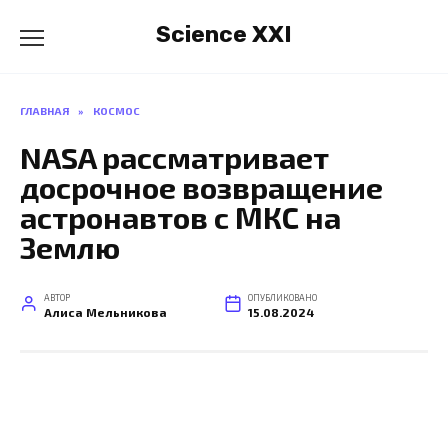
Перейти
Science XXI
к
содержанию
ГЛАВНАЯ
»
КОСМОС
NASA рассматривает
досрочное возвращение
астронавтов с МКС на
Землю
АВТОР
ОПУБЛИКОВАНО
Алиса Мельникова
15.08.2024