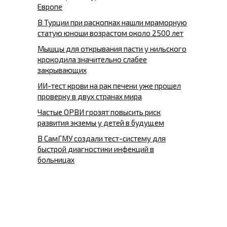
Европе
В Турции при раскопках нашли мраморную
статую юноши возрастом около 2500 лет
Мышцы для открывания пасти у нильского
крокодила значительно слабее
закрывающих
ИИ-тест крови на рак печени уже прошел
проверку в двух странах мира
Частые ОРВИ грозят повысить риск
развития экземы у детей в будущем
В СамГМУ создали тест-систему для
быстрой диагностики инфекций в
больницах