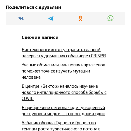
Поделиться с друзьями
Свежие записи
Биотехнологи хотят устранить главный
аллерген у домашних собак через CRISPR
Ученые объяснили, как новая карта генов
поможет точнее изучать мутации
человека
В центре «Вектор» началось изучение
нового ингаляционного способа борьбы с
COVID
В прибрежных регионах идет ускоренный
рост уровня моря из-за проседания суши
Албания обошла Турцию и Грецию по
темпам роста туристического потока в