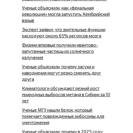
Ученые объяснили, как «фекальная
революция» могла запустить Кембрийский
взрыв
Эксперт заявил, что зрительные функции
расходуют около 65% ресурсов мозга
Физики впервые получили квантово-
запутанные частицы из солнечного
излучения
Ученые объяснили, почему засухи и
наводнения могут резко сменять друг
друга
Климатологи обсуждают резкий рост
природных выбросов метана в Сибири за 10
лет
Ученые МГУ нашли белок, который
помечает поврежденные рибосомы для
уничтожения
Ученые объяснили, почему в 2025 году