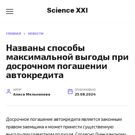
Перейти
Science XXI
к
содержанию
ГЛАВНАЯ
»
НОВОСТИ
Названы способы
максимальной выгоды при
досрочном погашении
автокредита
АВТОР
ОПУБЛИКОВАНО
Алиса Мельникова
25.08.2024
Досрочное погашение автокредита является законным
правом заемщика и может принести существенную
выгоду при грамотном подходе. Согласно Гражданскому