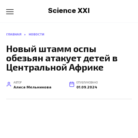
Перейти
Science XXI
к
содержанию
ГЛАВНАЯ
»
НОВОСТИ
Новый штамм оспы
обезьян атакует детей в
Центральной Африке
АВТОР
ОПУБЛИКОВАНО
Алиса Мельникова
01.09.2024