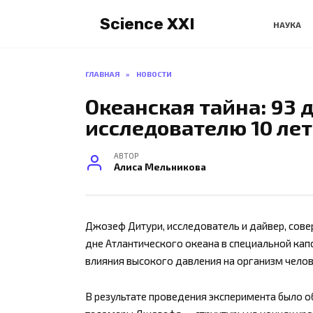
Перейти
Science XXI
к
НАУКА
содержанию
ГЛАВНАЯ
»
НОВОСТИ
Океанская тайна: 93 
исследователю 10 ле
АВТОР
Алиса Мельникова
Джозеф Дитури, исследователь и дайвер, сове
дне Атлантического океана в специальной ка
влияния высокого давления на организм челов
В результате проведения эксперимента было о