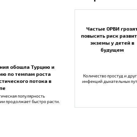
Частые ОРВИ грозя
повысить риск разви
экземы у детей в
будущем
ния обошла Турцию и
ию по темпам роста
Количество простуд и друг
стического потока в
инфекций дыхательных пу
пе
тическая популярность
ии продолжает быстро расти.