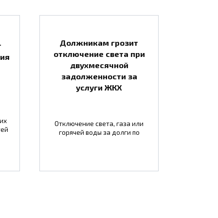
Должникам грозит
т
отключение света при
тия
двухмесячной
задолженности за
услуги ЖКХ
их
Отключение света, газа или
тей
горячей воды за долги по