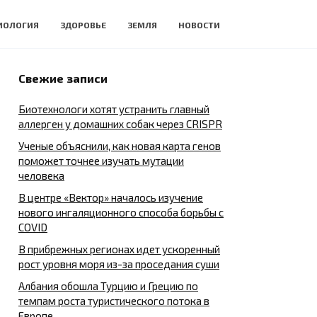
ИОЛОГИЯ
ЗДОРОВЬЕ
ЗЕМЛЯ
НОВОСТИ
Свежие записи
Биотехнологи хотят устранить главный
аллерген у домашних собак через CRISPR
Ученые объяснили, как новая карта генов
поможет точнее изучать мутации
человека
В центре «Вектор» началось изучение
нового ингаляционного способа борьбы с
COVID
В прибрежных регионах идет ускоренный
рост уровня моря из-за проседания суши
Албания обошла Турцию и Грецию по
темпам роста туристического потока в
Европе