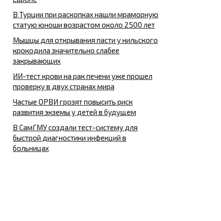
В Турции при раскопках нашли мраморную
статую юноши возрастом около 2500 лет
Мышцы для открывания пасти у нильского
крокодила значительно слабее
закрывающих
ИИ-тест крови на рак печени уже прошел
проверку в двух странах мира
Частые ОРВИ грозят повысить риск
развития экземы у детей в будущем
В СамГМУ создали тест-систему для
быстрой диагностики инфекций в
больницах