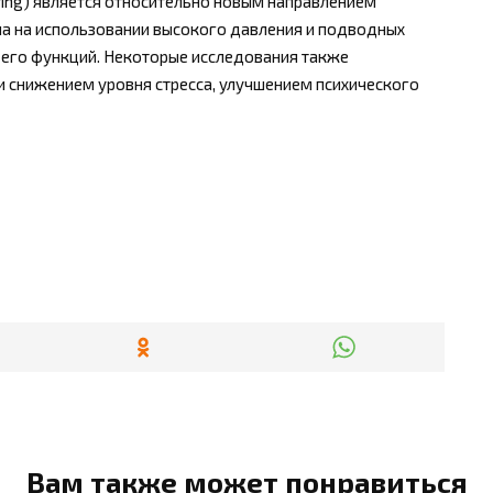
iving) является относительно новым направлением
на на использовании высокого давления и подводных
 его функций. Некоторые исследования также
и снижением уровня стресса, улучшением психического
Вам также может понравиться