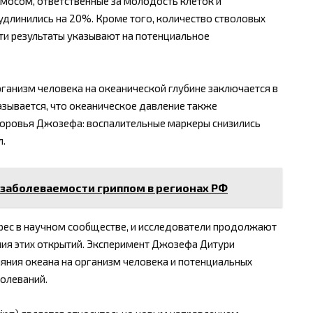
мосом, ответственные за молодость клеток и
удлинились на 20%. Кроме того, количество стволовых
 Эти результаты указывают на потенциальное
ганизм человека на океанической глубине заключается в
казывается, что океаническое давление также
доровья Джозефа: воспалительные маркеры снизились
л.
 заболеваемости гриппом в регионах РФ
рес в научном сообществе, и исследователи продолжают
ия этих открытий. Эксперимент Джозефа Дитури
яния океана на организм человека и потенциальных
олеваний.