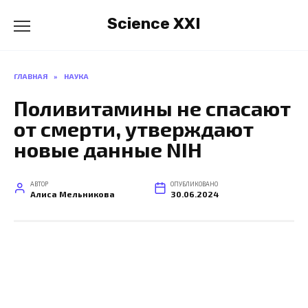
Перейти
Science XXI
к
содержанию
ГЛАВНАЯ
»
НАУКА
Поливитамины не спасают
от смерти, утверждают
новые данные NIH
АВТОР
ОПУБЛИКОВАНО
Алиса Мельникова
30.06.2024